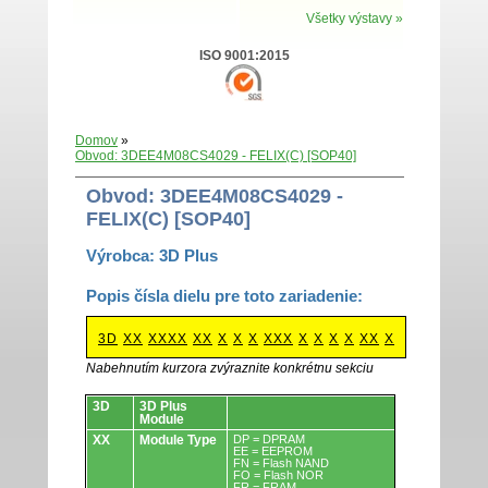
Všetky výstavy »
ISO 9001:2015
Domov
»
Obvod: 3DEE4M08CS4029 - FELIX(C) [SOP40]
Obvod: 3DEE4M08CS4029 -
FELIX(C) [SOP40]
Výrobca: 3D Plus
Popis čísla dielu pre toto zariadenie:
3D
XX
XXXX
XX
X
X
X
XXX
X
X
X
X
XX
X
Nabehnutím kurzora zvýraznite konkrétnu sekciu
Obvody.
3D
3D Plus
Module
XX
Module Type
DP = DPRAM
EE = EEPROM
FN = Flash NAND
FO = Flash NOR
FR = FRAM