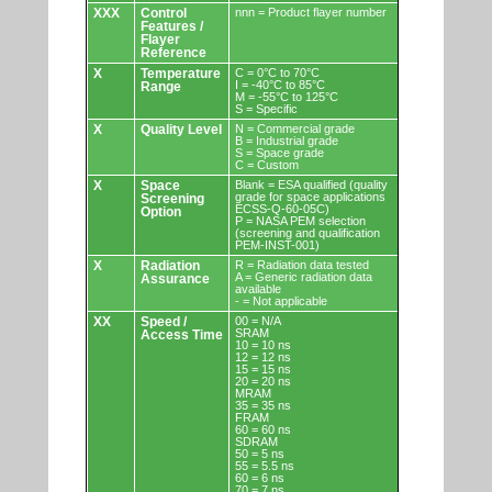
XXX
Control
nnn = Product flayer number
Features /
Flayer
Reference
X
Temperature
C = 0°C to 70°C
I = -40°C to 85°C
Range
M = -55°C to 125°C
S = Specific
X
Quality Level
N = Commercial grade
B = Industrial grade
S = Space grade
C = Custom
X
Space
Blank = ESA qualified (quality
grade for space applications
Screening
ECSS-Q-60-05C)
Option
P = NASA PEM selection
(screening and qualification
PEM-INST-001)
X
Radiation
R = Radiation data tested
A = Generic radiation data
Assurance
available
- = Not applicable
XX
Speed /
00 = N/A
SRAM
Access Time
10 = 10 ns
12 = 12 ns
15 = 15 ns
20 = 20 ns
MRAM
35 = 35 ns
FRAM
60 = 60 ns
SDRAM
50 = 5 ns
55 = 5.5 ns
60 = 6 ns
70 = 7 ns