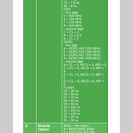
75 = 7.5 ns
80 = 8 ns
DDR
- first digit:
5 = 500 MHz
6 = 166 MHz
7 = 133 MHz
8 = 100 MHz
- second digit:
C = CL = 3
B = CL = 2.5
A = CL = 2
DDR2
- first digit
4 = DDR2-400 (200 MHz)
5 = DDR2-533 (266 MHz)
6 = DDR2-667 (333 MHz)
8 = DDR2-800 (400 MHz)
- second digit:
A = CL = 3, tRCD = 3, tRP = 3
C = CL = 4, tRCD = 4, tRP =
4
E = CL = 5, tRCD = 5, tRP =
5
G = CL = 6, tRCD = 6, tRP =
6
FLASH
03 = 30 ns
05 = 50 ns
07 = 70 ns
08 = 80 ns
09 = 90 ns
10 = 100 ns
11 = 110 ns
12 = 120 ns
25 = 25 ns
35 = 35 ns
X
Module
Blank = No option
A = ARATHANE finish
Option
E = EPOTEK 302-3M