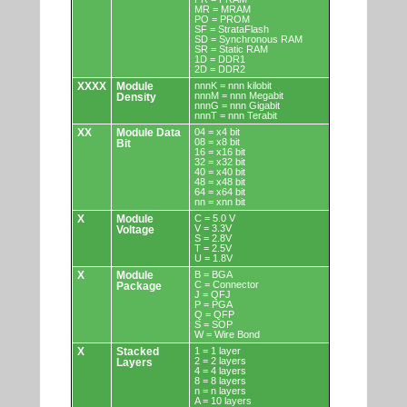
MR = MRAM
PO = PROM
SF = StrataFlash
SD = Synchronous RAM
SR = Static RAM
1D = DDR1
2D = DDR2
XXXX
Module
nnnK = nnn kilobit
nnnM = nnn Megabit
Density
nnnG = nnn Gigabit
nnnT = nnn Terabit
XX
Module Data
04 = x4 bit
08 = x8 bit
Bit
16 = x16 bit
32 = x32 bit
40 = x40 bit
48 = x48 bit
64 = x64 bit
nn = xnn bit
X
Module
C = 5.0 V
V = 3.3V
Voltage
S = 2.8V
T = 2.5V
U = 1.8V
X
Module
B = BGA
C = Connector
Package
J = QFJ
P = PGA
Q = QFP
S = SOP
W = Wire Bond
X
Stacked
1 = 1 layer
2 = 2 layers
Layers
4 = 4 layers
8 = 8 layers
n = n layers
A = 10 layers