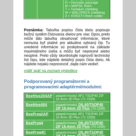
H = Hermetic package
M = MAPSIL finish
T = Tantalum shielding
W = WALOPACK shieldeng
X = XV501T4 finish solder
Poznámka:
Tabuľka popisu čísla dielu popisuje
bežný systém číslovania dielov pre viac čipov, preto
môže táto tabuľka obsahovať informácie, ktoré
nemusia byť platné pre aktuálne vybraný čip. Tu
uvedené informácie sú poskytované na základe
maximálneho úsilia a môžu byť nepresné alebo
neúplné. Preto vždy skontrolujte najnovší technický
list čipu, kde nájdete detailný popis čísla dielu. Ak
nájdete nejakú nepresnosť, dajte nám vedieť.
vrátiť späť na zoznam výsledkov
Podporovaný programátormi a
programovacími adaptérmi/modulmi:
Podporovaný
BeeHive204AP
adaptér/modul: AP1 TSOP40 ZIF
programátormi
18.4mm 3D Plus (71-1928)
a
BeeHive404
DIL40/TSOP40
adaptér/modul:
programovacími
ZIF 18.4mm 3D Plus
(70-1168)
adaptérmi/modulmi.
BeeProg2AP
adaptér/modul: AP1 TSOP40 ZIF
18.4mm 3D Plus (71-1928)
BeeProg4
DIL40/TSOP40
adaptér/modul:
ZIF 18.4mm 3D Plus
(70-1168)
BeeProg4C
DIL40/TSOP40
adaptér/modul: