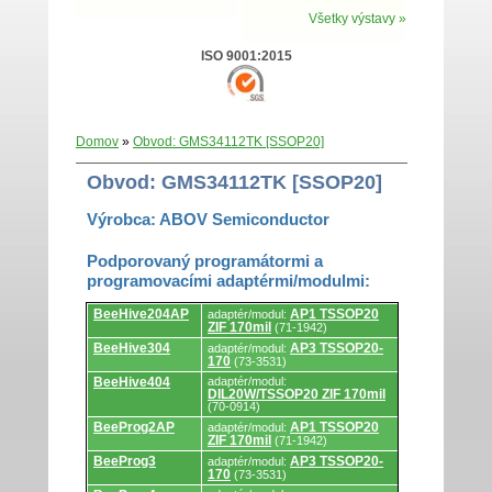
Všetky výstavy »
ISO 9001:2015
Domov
»
Obvod: GMS34112TK [SSOP20]
Obvod: GMS34112TK [SSOP20]
Výrobca: ABOV Semiconductor
Podporovaný programátormi a
programovacími adaptérmi/modulmi:
Podporovaný
BeeHive204AP
AP1 TSSOP20
adaptér/modul:
programátormi
ZIF 170mil
(71-1942)
a
programovacími
BeeHive304
AP3 TSSOP20-
adaptér/modul:
adaptérmi/modulmi.
170
(73-3531)
BeeHive404
adaptér/modul:
DIL20W/TSSOP20 ZIF 170mil
(70-0914)
BeeProg2AP
AP1 TSSOP20
adaptér/modul:
ZIF 170mil
(71-1942)
BeeProg3
AP3 TSSOP20-
adaptér/modul:
170
(73-3531)