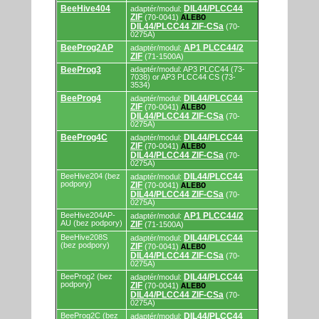
BeeHive404
DIL44/PLCC44
adaptér/modul:
ZIF
(70-0041)
ALEBO
DIL44/PLCC44 ZIF-CSa
(70-
0275A)
BeeProg2AP
AP1 PLCC44/2
adaptér/modul:
ZIF
(71-1500A)
BeeProg3
adaptér/modul: AP3 PLCC44 (73-
7038) or AP3 PLCC44 CS (73-
3534)
BeeProg4
DIL44/PLCC44
adaptér/modul:
ZIF
(70-0041)
ALEBO
DIL44/PLCC44 ZIF-CSa
(70-
0275A)
BeeProg4C
DIL44/PLCC44
adaptér/modul:
ZIF
(70-0041)
ALEBO
DIL44/PLCC44 ZIF-CSa
(70-
0275A)
BeeHive204 (bez
DIL44/PLCC44
adaptér/modul:
podpory)
ZIF
(70-0041)
ALEBO
DIL44/PLCC44 ZIF-CSa
(70-
0275A)
BeeHive204AP-
AP1 PLCC44/2
adaptér/modul:
AU (bez podpory)
ZIF
(71-1500A)
BeeHive208S
DIL44/PLCC44
adaptér/modul:
(bez podpory)
ZIF
(70-0041)
ALEBO
DIL44/PLCC44 ZIF-CSa
(70-
0275A)
BeeProg2 (bez
DIL44/PLCC44
adaptér/modul:
podpory)
ZIF
(70-0041)
ALEBO
DIL44/PLCC44 ZIF-CSa
(70-
0275A)
BeeProg2C (bez
DIL44/PLCC44
adaptér/modul: