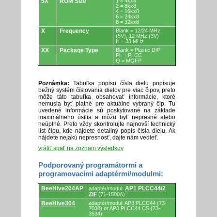
5X
ROM Size
1 = 4kx8
2 = 8kx8
4 = 16kx8
6 = 24kx8
8 = 32kx8
X
Frequency
Blank = 12/24 MHz
(5V), 12 MHz (3V)
H = 33 MHz
XX
Package Type
Blank = Plastic DIP
PL = PLCC
Q = MQFP
Poznámka:
Tabuľka popisu čísla dielu popisuje
bežný systém číslovania dielov pre viac čipov, preto
môže táto tabuľka obsahovať informácie, ktoré
nemusia byť platné pre aktuálne vybraný čip. Tu
uvedené informácie sú poskytované na základe
maximálneho úsilia a môžu byť nepresné alebo
neúplné. Preto vždy skontrolujte najnovší technický
list čipu, kde nájdete detailný popis čísla dielu. Ak
nájdete nejakú nepresnosť, dajte nám vedieť.
vrátiť späť na zoznam výsledkov
Podporovaný programátormi a
programovacími adaptérmi/modulmi:
Podporovaný
BeeHive204AP
AP1 PLCC44/2
adaptér/modul:
programátormi
ZIF
(71-1500A)
a
programovacími
BeeHive304
adaptér/modul: AP3 PLCC44 (73-
7038) or AP3 PLCC44 CS (73-
adaptérmi/modulmi.
3534)