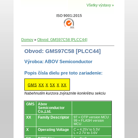
Všetky výstavy »
ISO 9001:2015
Domov
»
Obvod: GMS97C58 [PLCC44]
Obvod: GMS97C58 [PLCC44]
Výrobca: ABOV Semiconductor
Popis čísla dielu pre toto zariadenie:
GMS
XX
X
5X
X
XX
Nabehnutím kurzora zvýraznite konkrétnu sekciu
Obvody.
GMS
Abov
Semiconductor
Co.,Ltd.
XX
Family Descriptor
97 = OTP version MCU
99 = FLASH version
MCU
X
Operating Voltage
C = 4.25V to 5.5V
L = 2.7V to 3.6V