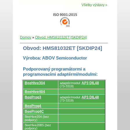
Všetky výstavy »
ISO 9001:2015
Domov
»
Obvod: HMS81032ET [SKDIP24]
Obvod: HMS81032ET [SKDIP24]
Výrobca: ABOV Semiconductor
Podporovaný programátormi a
programovacími adaptérmi/modulmi:
Podporovaný
BeeHive304
AP3 DIL48
adaptér/modul:
programátormi
(73-3319)
a
BeeHive404
programovacími
adaptérmi/modulmi.
BeeProg3
AP3 DIL48
adaptér/modul:
(73-3319)
BeeProg4
BeeProg4C
BeeHive204 (bez
podpory)
BeeHive208S (bez
podpory)