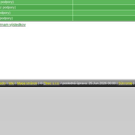
 podpory)
z podpory)
odpory)
podpory)
oznam výsledkov
edIn
|
Wiki
|
Mapa stránok
|
©
Elnec s.r.o.
/
posledná úprava: 25.Jun.2026 00:00
|
Súkromie
|