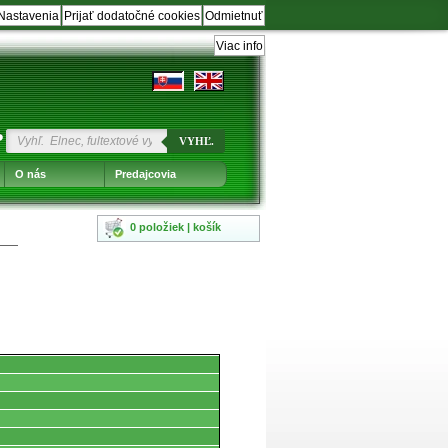
Nastavenia
Prijať dodatočné cookies
Odmietnuť
Viac info
?
VYHĽ.
O nás
Predajcovia
0 položiek | košík