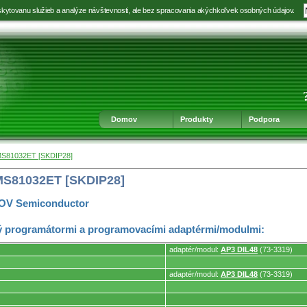
kytovanu služieb a analýze návštevnosti, ale bez spracovania akýchkoľvek osobných údajov.
Prejsť
Prejsť
Prejsť
Prejsť
na
na
na
na
výber
hlavnú
obsah
navigáciu
jazyka
navigáciu
v
päte
Domov
Produkty
Podpora
S81032ET [SKDIP28]
S81032ET [SKDIP28]
OV Semiconductor
 programátormi a programovacími adaptérmi/modulmi:
adaptér/modul:
AP3 DIL48
(73-3319)
adaptér/modul:
AP3 DIL48
(73-3319)
mi.