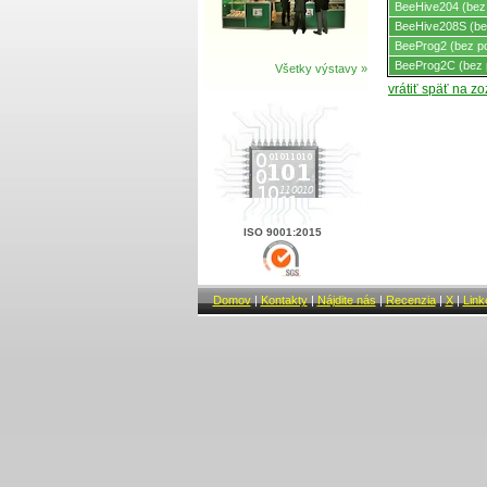
BeeHive204 (bez
BeeHive208S (be
BeeProg2 (bez p
BeeProg2C (bez 
Všetky výstavy »
vrátiť späť na z
ISO 9001:2015
Domov
|
Kontakty
|
Nájdite nás
|
Recenzia
|
X
|
Link