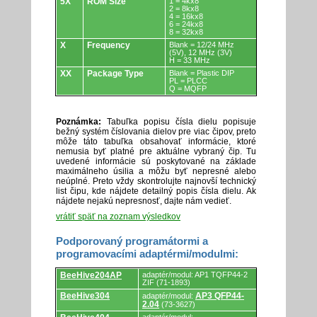
5X
ROM Size
1 = 4kx8
2 = 8kx8
4 = 16kx8
6 = 24kx8
8 = 32kx8
X
Frequency
Blank = 12/24 MHz
(5V), 12 MHz (3V)
H = 33 MHz
XX
Package Type
Blank = Plastic DIP
PL = PLCC
Q = MQFP
Poznámka:
Tabuľka popisu čísla dielu popisuje
bežný systém číslovania dielov pre viac čipov, preto
môže táto tabuľka obsahovať informácie, ktoré
nemusia byť platné pre aktuálne vybraný čip. Tu
uvedené informácie sú poskytované na základe
maximálneho úsilia a môžu byť nepresné alebo
neúplné. Preto vždy skontrolujte najnovší technický
list čipu, kde nájdete detailný popis čísla dielu. Ak
nájdete nejakú nepresnosť, dajte nám vedieť.
vrátiť späť na zoznam výsledkov
Podporovaný programátormi a
programovacími adaptérmi/modulmi:
Podporovaný
BeeHive204AP
adaptér/modul: AP1 TQFP44-2
programátormi
ZIF (71-1893)
a
BeeHive304
AP3 QFP44-
adaptér/modul:
programovacími
2.04
(73-3627)
adaptérmi/modulmi.