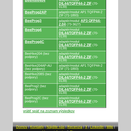
BeeHive404
adaptér/modul:
DIL44/TQFP44-2 ZIF
(70-
0139)
BeeProg2AP
adaptér/modul: AP1 TQFP44-2
ZIF (71-1893)
BeeProg3
AP3 QFP44-
adaptér/modul:
2.04
(73-3627)
BeeProg4
adaptér/modul:
DIL44/TQFP44-2 ZIF
(70-
0139)
BeeProg4C
adaptér/modul:
DIL44/TQFP44-2 ZIF
(70-
0139)
BeeHive204 (bez
adaptér/modul:
podpory)
DIL44/TQFP44-2 ZIF
(70-
0139)
BeeHive204AP-AU
adaptér/modul: AP1 TQFP44-2
(bez podpory)
ZIF (71-1893)
BeeHive208S (bez
adaptér/modul:
podpory)
DIL44/TQFP44-2 ZIF
(70-
0139)
BeeProg2 (bez
adaptér/modul:
podpory)
DIL44/TQFP44-2 ZIF
(70-
0139)
BeeProg2C (bez
adaptér/modul:
podpory)
DIL44/TQFP44-2 ZIF
(70-
0139)
vrátiť späť na zoznam výsledkov
Domov
Kontakty
Nájdite nás
Recenzia
X
LinkedIn
Wiki
|
|
|
|
|
|
|