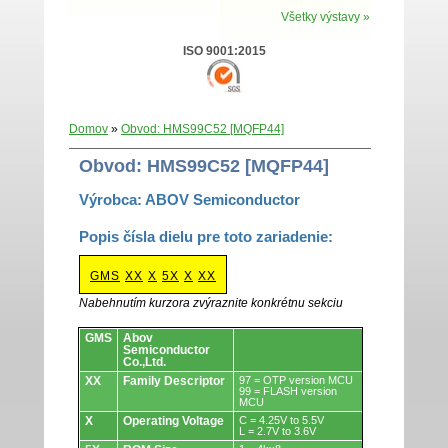
Všetky výstavy »
ISO 9001:2015
Domov
»
Obvod: HMS99C52 [MQFP44]
Obvod: HMS99C52 [MQFP44]
Výrobca: ABOV Semiconductor
Popis čísla dielu pre toto zariadenie:
GMS
XX
X
5X
X
XX
Nabehnutím kurzora zvýraznite konkrétnu sekciu
Obvody.
GMS
Abov
Semiconductor
Co.,Ltd.
XX
Family Descriptor
97 = OTP version MCU
99 = FLASH version
MCU
X
Operating Voltage
C = 4.25V to 5.5V
L = 2.7V to 3.6V