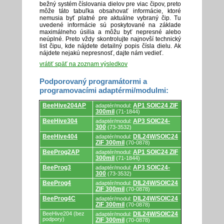
bežný systém číslovania dielov pre viac čipov, preto
môže táto tabuľka obsahovať informácie, ktoré
nemusia byť platné pre aktuálne vybraný čip. Tu
uvedené informácie sú poskytované na základe
maximálneho úsilia a môžu byť nepresné alebo
neúplné. Preto vždy skontrolujte najnovší technický
list čipu, kde nájdete detailný popis čísla dielu. Ak
nájdete nejakú nepresnosť, dajte nám vedieť.
vrátiť späť na zoznam výsledkov
Podporovaný programátormi a
programovacími adaptérmi/modulmi:
Podporovaný
BeeHive204AP
AP1 SOIC24 ZIF
adaptér/modul:
programátormi
300mil
(71-1844)
a
programovacími
BeeHive304
AP3 SOIC24-
adaptér/modul:
adaptérmi/modulmi.
300
(73-3532)
BeeHive404
DIL24W/SOIC24
adaptér/modul:
ZIF 300mil
(70-0878)
BeeProg2AP
AP1 SOIC24 ZIF
adaptér/modul:
300mil
(71-1844)
BeeProg3
AP3 SOIC24-
adaptér/modul:
300
(73-3532)
BeeProg4
DIL24W/SOIC24
adaptér/modul:
ZIF 300mil
(70-0878)
BeeProg4C
DIL24W/SOIC24
adaptér/modul:
ZIF 300mil
(70-0878)
BeeHive204 (bez
DIL24W/SOIC24
adaptér/modul:
podpory)
ZIF 300mil
(70-0878)