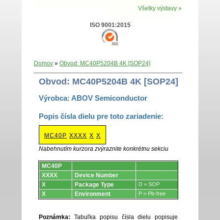
Všetky výstavy »
ISO 9001:2015
Domov
»
Obvod: MC40P5204B 4K [SOP24]
Obvod: MC40P5204B 4K [SOP24]
Výrobca: ABOV Semiconductor
Popis čísla dielu pre toto zariadenie:
MC40P
XXXX
X
X
Nabehnutím kurzora zvýraznite konkrétnu sekciu
Obvody.
MC40P
XXXX
Device Number
X
Package Type
D = SOP
X
Environment
P = Pb-free
Poznámka:
Tabuľka popisu čísla dielu popisuje