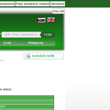
Nastavenia
Prijať dodatočné cookies
Odmietnuť
Viac info
?
VYHĽ.
O nás
Predajcovia
0 položiek | košík
nu sekciu
 SOP