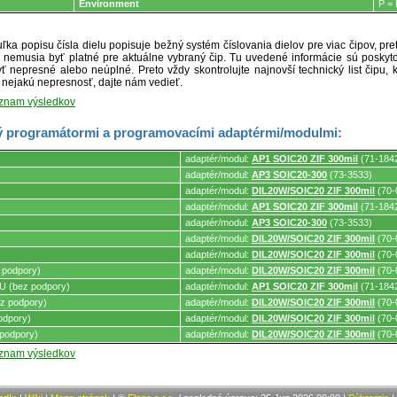
Environment
P = 
ľka popisu čísla dielu popisuje bežný systém číslovania dielov pre viac čipov, pr
ré nemusia byť platné pre aktuálne vybraný čip. Tu uvedené informácie sú posk
ť nepresné alebo neúplné. Preto vždy skontrolujte najnovší technický list čipu, k
e nejakú nepresnosť, dajte nám vedieť.
oznam výsledkov
 programátormi a programovacími adaptérmi/modulmi:
adaptér/modul:
AP1 SOIC20 ZIF 300mil
(71-184
adaptér/modul:
AP3 SOIC20-300
(73-3533)
adaptér/modul:
DIL20W/SOIC20 ZIF 300mil
(70-
mi.
adaptér/modul:
AP1 SOIC20 ZIF 300mil
(71-184
adaptér/modul:
AP3 SOIC20-300
(73-3533)
adaptér/modul:
DIL20W/SOIC20 ZIF 300mil
(70-
adaptér/modul:
DIL20W/SOIC20 ZIF 300mil
(70-
 podpory)
adaptér/modul:
DIL20W/SOIC20 ZIF 300mil
(70-
 (bez podpory)
adaptér/modul:
AP1 SOIC20 ZIF 300mil
(71-184
z podpory)
adaptér/modul:
DIL20W/SOIC20 ZIF 300mil
(70-
odpory)
adaptér/modul:
DIL20W/SOIC20 ZIF 300mil
(70-
podpory)
adaptér/modul:
DIL20W/SOIC20 ZIF 300mil
(70-
oznam výsledkov