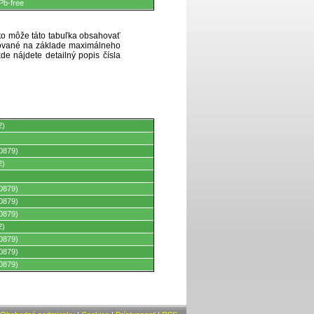
Pb-free
eto môže táto tabuľka obsahovať
ytované na základe maximálneho
de nájdete detailný popis čísla
2)
0879)
2)
0879)
0879)
0879)
2)
0879)
0879)
0879)