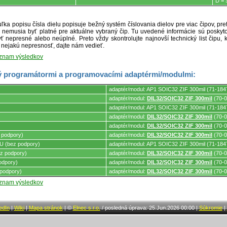
D =
ľka popisu čísla dielu popisuje bežný systém číslovania dielov pre viac čipov, pr
ré nemusia byť platné pre aktuálne vybraný čip. Tu uvedené informácie sú posk
ť nepresné alebo neúplné. Preto vždy skontrolujte najnovší technický list čipu, k
e nejakú nepresnosť, dajte nám vedieť.
oznam výsledkov
 programátormi a programovacími adaptérmi/modulmi:
adaptér/modul: AP1 SOIC32 ZIF 300mil (71-184
adaptér/modul:
DIL32/SOIC32 ZIF 300mil
(70-0
adaptér/modul: AP1 SOIC32 ZIF 300mil (71-184
mi.
adaptér/modul:
DIL32/SOIC32 ZIF 300mil
(70-0
adaptér/modul:
DIL32/SOIC32 ZIF 300mil
(70-0
 podpory)
adaptér/modul:
DIL32/SOIC32 ZIF 300mil
(70-0
 (bez podpory)
adaptér/modul: AP1 SOIC32 ZIF 300mil (71-184
z podpory)
adaptér/modul:
DIL32/SOIC32 ZIF 300mil
(70-0
odpory)
adaptér/modul:
DIL32/SOIC32 ZIF 300mil
(70-0
podpory)
adaptér/modul:
DIL32/SOIC32 ZIF 300mil
(70-0
oznam výsledkov
edIn
|
Wiki
|
Mapa stránok
|
©
Elnec s.r.o.
/
posledná úprava: 25.Jun.2026 00:00
|
Súkromie
|