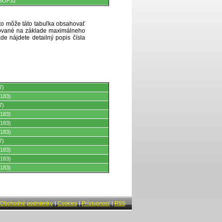
 SOP32
eto môže táto tabuľka obsahovať
ytované na základe maximálneho
de nájdete detailný popis čísla
7)
183)
7)
183)
183)
183)
7)
183)
183)
183)
Obchodné podmienky
|
Cookies
|
Prístupnosť
|
RSS