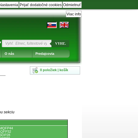
Nastavenia
Prijať dodatočné cookies
Odmietnuť
Viac info
?
VYHĽ.
O nás
Predajcovia
0 položiek | košík
nu sekciu
 MQFP44
 LQFP32
 SOP28