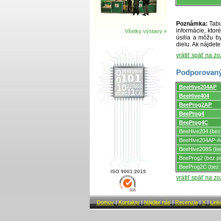
Poznámka:
Tabu
informácie, kto
Všetky výstavy »
úsilia a môžu by
dielu. Ak nájdet
vrátiť späť na z
Podporovaný
Podporovaný
BeeHive204AP
programátormi
BeeHive404
a
programovacími
BeeProg2AP
adaptérmi/modul
BeeProg4
BeeProg4C
BeeHive204 (bez
BeeHive204AP-AU
BeeHive208S (be
BeeProg2 (bez p
BeeProg2C (bez 
ISO 9001:2015
vrátiť späť na z
Domov
|
Kontakty
|
Nájdite nás
|
Recenzia
|
X
|
Link