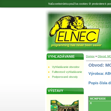
Naša webstránka používa cookies 🍪 predvolene k pos
VYHĽADÁVANIE
Domov
»
Obvod: MC
Obvod: MC
Vyhľadávanie obvodov
Fulltextové vyhľadávanie
Výrobca: AB
Podporované obvody
Popis čísla d
VÝSTAVY
Obvody.
MC96F6XXX
X