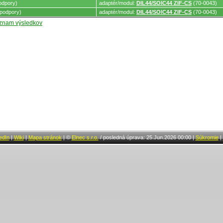
odpory)
adaptér/modul:
DIL44/SOIC44 ZIF-CS
(70-0043)
podpory)
adaptér/modul:
DIL44/SOIC44 ZIF-CS
(70-0043)
oznam výsledkov
edIn
|
Wiki
|
Mapa stránok
|
©
Elnec s.r.o.
/
posledná úprava: 25.Jun.2026 00:00
|
Súkromie
|