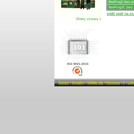
BeeProg2 (bez p
BeeProg2C (bez 
vrátiť späť na z
Všetky výstavy »
ISO 9001:2015
Domov
|
Kontakty
|
Nájdite nás
|
Recenzia
|
X
|
Link