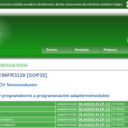
kytovanu služieb a analýze návštevnosti, ale bez spracovania akýchkoľvek osobných údajov.
Prejsť
Prejsť
Prejsť
Prejsť
na
na
na
na
výber
hlavnú
obsah
navigáciu
jazyka
navigáciu
v
päte
Domov
Produkty
Podpora
C96FR3128 [SOP32]
C96FR3128 [SOP32]
OV Semiconductor
 programátormi a programovacími adaptérmi/modulmi:
adaptér/modul:
DIL44/SOIC44 ZIF-CS
(70-0043)
adaptér/modul:
DIL44/SOIC44 ZIF-CS
(70-0043)
adaptér/modul:
DIL44/SOIC44 ZIF-CS
(70-0043)
mi.
 podpory)
adaptér/modul:
DIL44/SOIC44 ZIF-CS
(70-0043)
z podpory)
adaptér/modul:
DIL44/SOIC44 ZIF-CS
(70-0043)