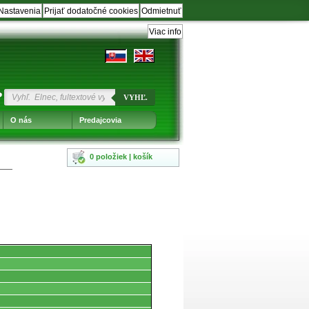
Nastavenia
Prijať dodatočné cookies
Odmietnuť
Viac info
?
VYHĽ.
O nás
Predajcovia
0 položiek | košík