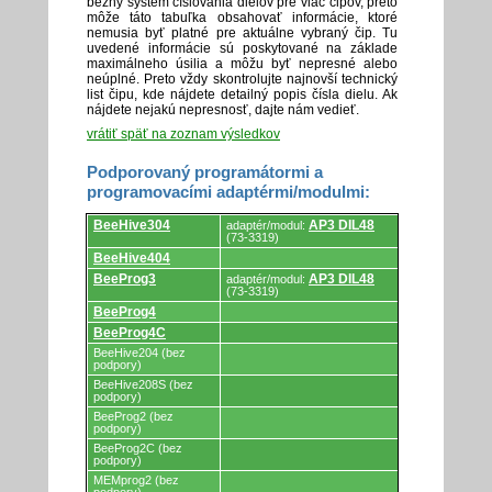
bežný systém číslovania dielov pre viac čipov, preto
môže táto tabuľka obsahovať informácie, ktoré
nemusia byť platné pre aktuálne vybraný čip. Tu
uvedené informácie sú poskytované na základe
maximálneho úsilia a môžu byť nepresné alebo
neúplné. Preto vždy skontrolujte najnovší technický
list čipu, kde nájdete detailný popis čísla dielu. Ak
nájdete nejakú nepresnosť, dajte nám vedieť.
vrátiť späť na zoznam výsledkov
Podporovaný programátormi a
programovacími adaptérmi/modulmi:
Podporovaný
BeeHive304
AP3 DIL48
adaptér/modul:
programátormi
(73-3319)
a
BeeHive404
programovacími
adaptérmi/modulmi.
BeeProg3
AP3 DIL48
adaptér/modul:
(73-3319)
BeeProg4
BeeProg4C
BeeHive204 (bez
podpory)
BeeHive208S (bez
podpory)
BeeProg2 (bez
podpory)
BeeProg2C (bez
podpory)
MEMprog2 (bez