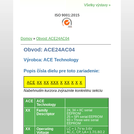
Všetky výstavy »
ISO 9001:2015
Domov
»
Obvod: ACE24AC04
Obvod: ACE24AC04
Výrobca: ACE Technology
Popis čísla dielu pre toto zariadenie:
ACE
XX
XX
XXX
X
XX
X
X
X
Nabehnutím kurzora zvýraznite konkrétnu sekciu
Obvody.
ACE
ACE
Technology
XX
Family
24, 34 = IIC serial
EEPROM
Descriptor
25 = SPI serial EEPROM
93 = Three-wire serial
EEPROM
XX
Operating
LC = 1.7V to 3.6V
AC,C, CP, LA = 1.7/1.8/2.2
Voltage