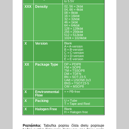
to 5.5V
XXX
Density
02, 56 = 2kbit
04, 66 = 4kbit
08 = 8kbit
16 = 16kbit
32 = 32kbit
46 = 1kbit
64 = 64kbit
128 = 128kbit
256 = 256kbit
512 = 512kbit
1024 = 1024kbit
X
Version
Blank
A = A-version
B = B-version
C = C-version
D = D-version
E = E-version
XX
Package Type
DP = PDIP8
FM = SOP8
TM = TSSOP8
DM = TDFN
BN = SOT-23-5
UA8 = USON8 2x3
BNS = TSOT23-5
OM = MSOP8
X
Environmental
+ = PB-free
Flow
X
Packing
U = Tube
T = Tape and Reel
X
Halogen Free
Blank
H = Halogen free
Poznámka:
Tabuľka popisu čísla dielu popisuje