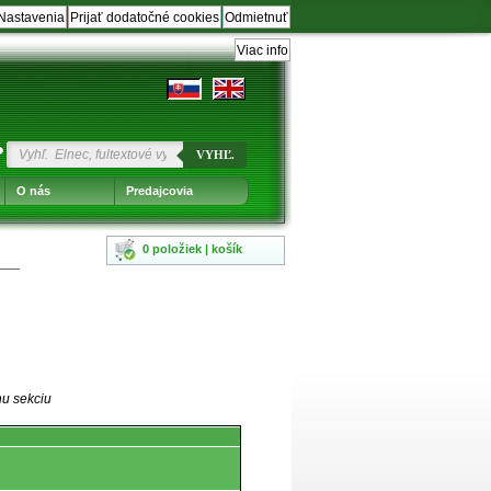
Nastavenia
Prijať dodatočné cookies
Odmietnuť
Viac info
?
VYHĽ.
O nás
Predajcovia
0 položiek | košík
nu sekciu