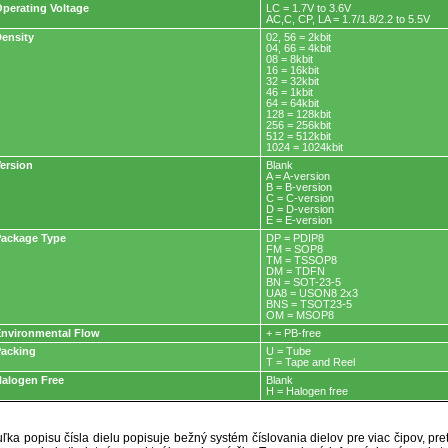
perating Voltage
LC = 1.7V to 3.6V
AC,C, CP, LA = 1.7/1.8/2.2 to 5.5V
ensity
02, 56 = 2kbit
04, 66 = 4kbit
08 = 8kbit
16 = 16kbit
32 = 32kbit
46 = 1kbit
64 = 64kbit
128 = 128kbit
256 = 256kbit
512 = 512kbit
1024 = 1024kbit
ersion
Blank
A = A-version
B = B-version
C = C-version
D = D-version
E = E-version
ackage Type
DP = PDIP8
FM = SOP8
TM = TSSOP8
DM = TDFN
BN = SOT-23-5
UA8 = USON8 2x3
BNS = TSOT23-5
OM = MSOP8
nvironmental Flow
+ = PB-free
acking
U = Tube
T = Tape and Reel
alogen Free
Blank
H = Halogen free
ľka popisu čísla dielu popisuje bežný systém číslovania dielov pre viac čipov, pr