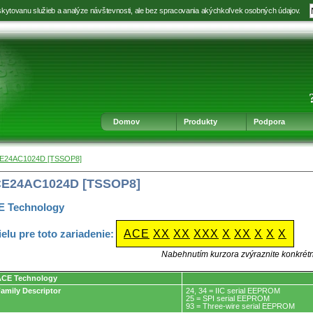
kytovanu služieb a analýze návštevnosti, ale bez spracovania akýchkoľvek osobných údajov.
Prejsť
Prejsť
Prejsť
Prejsť
na
na
na
na
výber
hlavnú
obsah
navigáciu
jazyka
navigáciu
v
päte
Domov
Produkty
Podpora
CE24AC1024D [TSSOP8]
CE24AC1024D [TSSOP8]
E Technology
ielu pre toto zariadenie:
ACE
XX
XX
XXX
X
XX
X
X
X
Nabehnutím kurzora zvýraznite konkrét
ACE Technology
amily Descriptor
24, 34 = IIC serial EEPROM
25 = SPI serial EEPROM
93 = Three-wire serial EEPROM