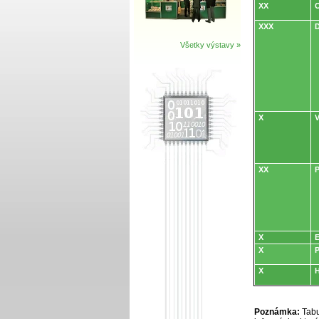
XX
O
XXX
D
Všetky výstavy »
X
V
XX
P
X
E
X
P
X
H
Poznámka:
Tabu