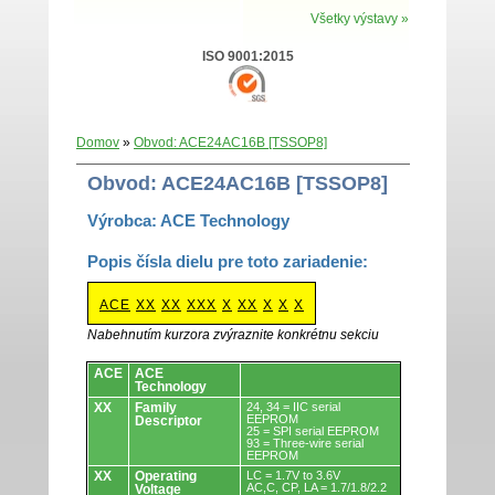
Všetky výstavy »
ISO 9001:2015
Domov
»
Obvod: ACE24AC16B [TSSOP8]
Obvod: ACE24AC16B [TSSOP8]
Výrobca: ACE Technology
Popis čísla dielu pre toto zariadenie:
ACE
XX
XX
XXX
X
XX
X
X
X
Nabehnutím kurzora zvýraznite konkrétnu sekciu
Obvody.
ACE
ACE
Technology
XX
Family
24, 34 = IIC serial
EEPROM
Descriptor
25 = SPI serial EEPROM
93 = Three-wire serial
EEPROM
XX
Operating
LC = 1.7V to 3.6V
AC,C, CP, LA = 1.7/1.8/2.2
Voltage