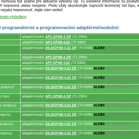
ré nemusia byť platné pre aktuálne vybraný čip. Tu uvedené informácie sú posk
ť nepresné alebo neúplné. Preto vždy skontrolujte najnovší technický list čipu, k
e nejakú nepresnosť, dajte nám vedieť.
oznam výsledkov
 programátormi a programovacími adaptérmi/modulmi:
adaptér/modul:
AP1 QFN8-4 ZIF
(71-2994)
adaptér/modul:
AP3 QFN8-4.02
(73-3460)
adaptér/modul:
DIL8/QFN8-4.02 ZIF
(70-6098)
ALEBO
DIL8/QFN8-4.1 ZIF-C
mi.
(discontinued)
adaptér/modul:
AP1 QFN8-4 ZIF
(71-2994)
adaptér/modul:
AP3 QFN8-4.02
(73-3460)
adaptér/modul:
DIL8/QFN8-4.02 ZIF
(70-6098)
ALEBO
DIL8/QFN8-4.1 ZIF-C
(discontinued)
adaptér/modul:
DIL8/QFN8-4.02 ZIF
(70-6098)
ALEBO
DIL8/QFN8-4.1 ZIF-C
(discontinued)
 podpory)
adaptér/modul:
DIL8/QFN8-4.02 ZIF
(70-6098)
ALEBO
DIL8/QFN8-4.1 ZIF-C
(discontinued)
U (bez
adaptér/modul:
AP1 QFN8-4 ZIF
(71-2994)
z podpory)
adaptér/modul:
DIL8/QFN8-4.02 ZIF
(70-6098)
ALEBO
DIL8/QFN8-4.1 ZIF-C
(discontinued)
odpory)
adaptér/modul:
DIL8/QFN8-4.02 ZIF
(70-6098)
ALEBO
DIL8/QFN8-4.1 ZIF-C
(discontinued)
podpory)
adaptér/modul:
DIL8/QFN8-4.02 ZIF
(70-6098)
ALEBO
DIL8/QFN8-4.1 ZIF-C
(discontinued)
podpory)
adaptér/modul:
DIL8/QFN8-4.02 ZIF
(70-6098)
ALEBO
DIL8/QFN8-4.1 ZIF-C
(discontinued)