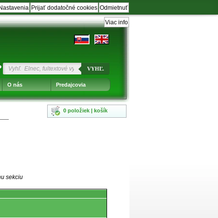
Nastavenia
Prijať dodatočné cookies
Odmietnuť
Viac info
?
VYHĽ.
O nás
Predajcovia
0 položiek | košík
nu sekciu