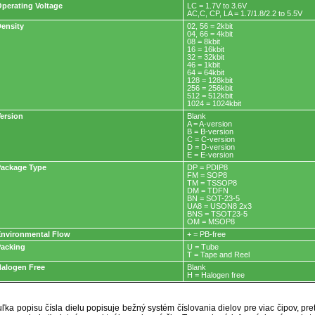
perating Voltage
LC = 1.7V to 3.6V
AC,C, CP, LA = 1.7/1.8/2.2 to 5.5V
ensity
02, 56 = 2kbit
04, 66 = 4kbit
08 = 8kbit
16 = 16kbit
32 = 32kbit
46 = 1kbit
64 = 64kbit
128 = 128kbit
256 = 256kbit
512 = 512kbit
1024 = 1024kbit
ersion
Blank
A = A-version
B = B-version
C = C-version
D = D-version
E = E-version
ackage Type
DP = PDIP8
FM = SOP8
TM = TSSOP8
DM = TDFN
BN = SOT-23-5
UA8 = USON8 2x3
BNS = TSOT23-5
OM = MSOP8
nvironmental Flow
+ = PB-free
acking
U = Tube
T = Tape and Reel
alogen Free
Blank
H = Halogen free
ľka popisu čísla dielu popisuje bežný systém číslovania dielov pre viac čipov, pr