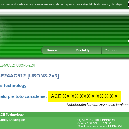
kytovanu služieb a analýze návštevnosti, ale bez spracovania akýchkoľvek osobných údajov.
Prejsť
Prejsť
Prejsť
Prejsť
na
na
na
na
výber
hlavnú
obsah
navigáciu
jazyka
navigáciu
v
päte
Domov
Produkty
Podpora
E24AC512 [USON8-2x3]
CE24AC512 [USON8-2x3]
E Technology
ielu pre toto zariadenie:
ACE
XX
XX
XXX
X
XX
X
X
X
Nabehnutím kurzora zvýraznite konkrét
ACE Technology
amily Descriptor
24, 34 = IIC serial EEPROM
25 = SPI serial EEPROM
93 = Three-wire serial EEPROM