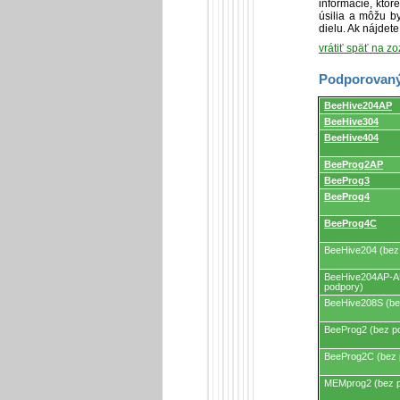
informácie, kto
úsilia a môžu by
dielu. Ak nájdet
vrátiť späť na z
Podporovaný
Podporovaný
BeeHive204AP
programátormi
BeeHive304
a
programovacími
BeeHive404
adaptérmi/modul
BeeProg2AP
BeeProg3
BeeProg4
BeeProg4C
BeeHive204 (bez
BeeHive204AP-A
podpory)
BeeHive208S (be
BeeProg2 (bez p
BeeProg2C (bez 
MEMprog2 (bez 