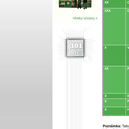
XX
O
XXX
D
Všetky výstavy »
X
V
XX
P
X
E
X
P
X
H
Poznámka:
Tabu