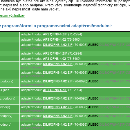
ré nemusia byť platné pre aktuálne vybraný čip. Tu uvedené informácie sú posk
ť nepresné alebo neúplné. Preto vždy skontrolujte najnovší technický list čipu, k
e nejakú nepresnosť, dajte nám vedieť.
oznam výsledkov
 programátormi a programovacími adaptérmi/modulmi:
adaptér/modul:
AP1 QFN8-4 ZIF
(71-2994)
adaptér/modul:
AP3 QFN8-4.02
(73-3460)
adaptér/modul:
DIL8/QFN8-4.02 ZIF
(70-6098)
ALEBO
DIL8/QFN8-4 ZIF-CS 
mi.
(discontinued)
adaptér/modul:
AP1 QFN8-4 ZIF
(71-2994)
adaptér/modul:
AP3 QFN8-4.02
(73-3460)
adaptér/modul:
DIL8/QFN8-4.02 ZIF
(70-6098)
ALEBO
DIL8/QFN8-4 ZIF-CS 
(discontinued)
adaptér/modul:
DIL8/QFN8-4.02 ZIF
(70-6098)
ALEBO
DIL8/QFN8-4 ZIF-CS 
(discontinued)
 podpory)
adaptér/modul:
DIL8/QFN8-4.02 ZIF
(70-6098)
ALEBO
DIL8/QFN8-4 ZIF-CS 
(discontinued)
U (bez
adaptér/modul:
AP1 QFN8-4 ZIF
(71-2994)
z podpory)
adaptér/modul:
DIL8/QFN8-4.02 ZIF
(70-6098)
ALEBO
DIL8/QFN8-4 ZIF-CS 
(discontinued)
odpory)
adaptér/modul:
DIL8/QFN8-4.02 ZIF
(70-6098)
ALEBO
DIL8/QFN8-4 ZIF-CS 
(discontinued)
podpory)
adaptér/modul:
DIL8/QFN8-4.02 ZIF
(70-6098)
ALEBO
DIL8/QFN8-4 ZIF-CS 
(discontinued)
podpory)
adaptér/modul:
DIL8/QFN8-4.02 ZIF
(70-6098)
ALEBO
DIL8/QFN8-4 ZIF-CS 
(discontinued)