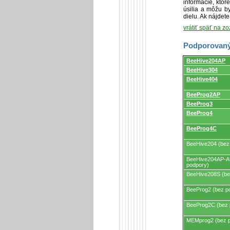
informácie, kto
úsilia a môžu by
dielu. Ak nájdet
vrátiť späť na z
Podporovaný
Podporovaný
BeeHive204AP
programátormi
BeeHive304
a
programovacími
BeeHive404
adaptérmi/modul
BeeProg2AP
BeeProg3
BeeProg4
BeeProg4C
BeeHive204 (bez
BeeHive204AP-A
podpory)
BeeHive208S (be
BeeProg2 (bez p
BeeProg2C (bez 
MEMprog2 (bez 