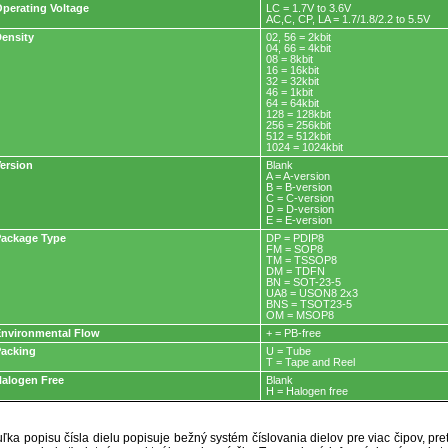
perating Voltage
LC = 1.7V to 3.6V
AC,C, CP, LA = 1.7/1.8/2.2 to 5.5V
ensity
02, 56 = 2kbit
04, 66 = 4kbit
08 = 8kbit
16 = 16kbit
32 = 32kbit
46 = 1kbit
64 = 64kbit
128 = 128kbit
256 = 256kbit
512 = 512kbit
1024 = 1024kbit
ersion
Blank
A = A-version
B = B-version
C = C-version
D = D-version
E = E-version
ackage Type
DP = PDIP8
FM = SOP8
TM = TSSOP8
DM = TDFN
BN = SOT-23-5
UA8 = USON8 2x3
BNS = TSOT23-5
OM = MSOP8
nvironmental Flow
+ = PB-free
acking
U = Tube
T = Tape and Reel
alogen Free
Blank
H = Halogen free
ľka popisu čísla dielu popisuje bežný systém číslovania dielov pre viac čipov, pr