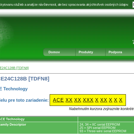
kytovanu služieb a analýze návštevnosti, ale bez spracovania akýchkoľvek osobných údajov.
Prejsť
Prejsť
Prejsť
Prejsť
na
na
na
na
výber
hlavnú
obsah
navigáciu
jazyka
navigáciu
v
päte
Domov
Produkty
Podpora
E24C128B [TDFN8]
CE24C128B [TDFN8]
E Technology
ielu pre toto zariadenie:
ACE
XX
XX
XXX
X
XX
X
X
X
Nabehnutím kurzora zvýraznite konkrét
ACE Technology
amily Descriptor
24, 34 = IIC serial EEPROM
25 = SPI serial EEPROM
93 = Three-wire serial EEPROM