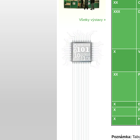
XX
O
XXX
D
Všetky výstavy »
X
V
XX
P
X
E
X
P
X
H
Poznámka:
Tabu