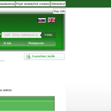
Nastavenia
Prijať dodatočné cookies
Odmietnuť
Viac info
?
VYHĽ.
O nás
Predajcovia
0 položiek | košík
nu sekciu