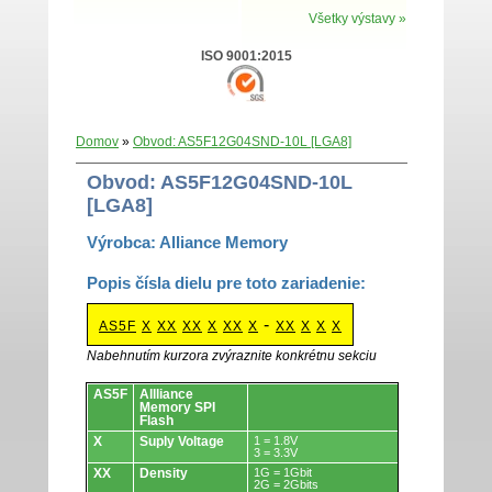
Všetky výstavy »
ISO 9001:2015
Domov
»
Obvod: AS5F12G04SND-10L [LGA8]
Obvod: AS5F12G04SND-10L
[LGA8]
Výrobca: Alliance Memory
Popis čísla dielu pre toto zariadenie:
-
AS5F
X
XX
XX
X
XX
X
XX
X
X
X
Nabehnutím kurzora zvýraznite konkrétnu sekciu
Obvody.
AS5F
Allliance
Memory SPI
Flash
X
Suply Voltage
1 = 1.8V
3 = 3.3V
XX
Density
1G = 1Gbit
2G = 2Gbits