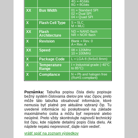
4G = 4Gbits
8G = 8Gbits
XX
Bus Width
01 = Standard SPI
02 = Dual SPI
04 = Quad SPI
X
Flash Cell Type
S = SLC
M = MLC
XX
Flash
ND = NAND flash
NR = NOR flash
Architecture
X
Revision
Blank = Rev. 0
A = Rev. A
XX
Speed
08 = 120MHz
10 = 100MHz
X
Package Code
L = LGA-8 (8x6x0.8mm)
X
Temperature
I = Industrial grade (-40°C
to 85°C)
Range
X
Compliance
N = Pb and halogen free
(RoHS compliant)
Poznámka:
Tabuľka popisu čísla dielu popisuje
bežný systém číslovania dielov pre viac čipov, preto
môže táto tabuľka obsahovať informácie, ktoré
nemusia byť platné pre aktuálne vybraný čip. Tu
uvedené informácie sú poskytované na základe
maximálneho úsilia a môžu byť nepresné alebo
neúplné. Preto vždy skontrolujte najnovší technický
list čipu, kde nájdete detailný popis čísla dielu. Ak
nájdete nejakú nepresnosť, dajte nám vedieť.
vrátiť späť na zoznam výsledkov