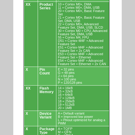
XX
Product
10 = Cortex M0+, DMA
11 = Cortex M0+, DMA, USB
Series
20 = Cortex M0+, Basic Feature
Set
21 = Cortex M0+, Basic Feature
Set, DMA, USB
22 = Cortex M0+, Advanced
Feature Set, DMA, USB, SLCD
30 = Cortex M0 + CPU, Advanced
Feature Set, DMA, USB
55 = Cortex M4, FPU
D51 = Cortex-M4F + Advanced
Feature Set
E51 = Cortex-M4F + Advanced
Feature Set + 2x CAN
E53 = Cortex-M4F + Advanced
Feature Set + Ethernet
E54 = Cortex-M4F + Advanced
Feature Set + Ethernet + 2x CAN
X
Pin
E = 32 pins
G = 48 pins
Count
J = 64 pins
N = 100 pins
P = 120/128 pins
XX
Flash
14 = 16kB
15 = 32kB
Memory
16 = 64kB
17 = 128kB
18 = 256kB
19 = 512kB
20 = 1MB
X
Device
A = Default variant
B = Improved low power
Variant
L = Pinout optimized for analog a
PWM
X
Package
A = TQFP
M = QFN
Type