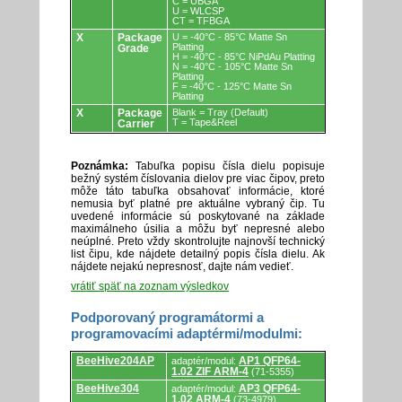
C = UBGA
U = WLCSP
CT = TFBGA
X
Package
U = -40°C - 85°C Matte Sn
Platting
Grade
H = -40°C - 85°C NiPdAu Platting
N = -40°C - 105°C Matte Sn
Platting
F = -40°C - 125°C Matte Sn
Platting
X
Package
Blank = Tray (Default)
T = Tape&Reel
Carrier
Poznámka:
Tabuľka popisu čísla dielu popisuje
bežný systém číslovania dielov pre viac čipov, preto
môže táto tabuľka obsahovať informácie, ktoré
nemusia byť platné pre aktuálne vybraný čip. Tu
uvedené informácie sú poskytované na základe
maximálneho úsilia a môžu byť nepresné alebo
neúplné. Preto vždy skontrolujte najnovší technický
list čipu, kde nájdete detailný popis čísla dielu. Ak
nájdete nejakú nepresnosť, dajte nám vedieť.
vrátiť späť na zoznam výsledkov
Podporovaný programátormi a
programovacími adaptérmi/modulmi:
Podporovaný
BeeHive204AP
AP1 QFP64-
adaptér/modul:
programátormi
1.02 ZIF ARM-4
(71-5355)
a
programovacími
BeeHive304
AP3 QFP64-
adaptér/modul:
adaptérmi/modulmi.
1.02 ARM-4
(73-4979)