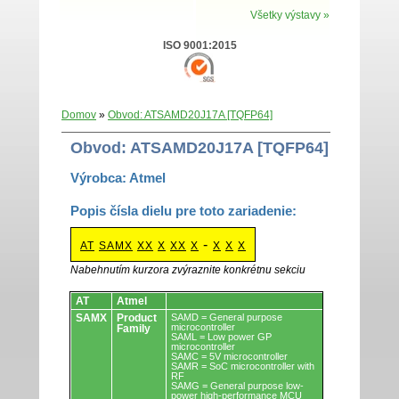
Všetky výstavy »
ISO 9001:2015
Domov
»
Obvod: ATSAMD20J17A [TQFP64]
Obvod: ATSAMD20J17A [TQFP64]
Výrobca: Atmel
Popis čísla dielu pre toto zariadenie:
-
AT
SAMX
XX
X
XX
X
X
X
X
Nabehnutím kurzora zvýraznite konkrétnu sekciu
Obvody.
AT
Atmel
SAMX
Product
SAMD = General purpose
microcontroller
Family
SAML = Low power GP
microcontroller
SAMC = 5V microcontroller
SAMR = SoC microcontroller with
RF
SAMG = General purpose low-
power high-performance MCU