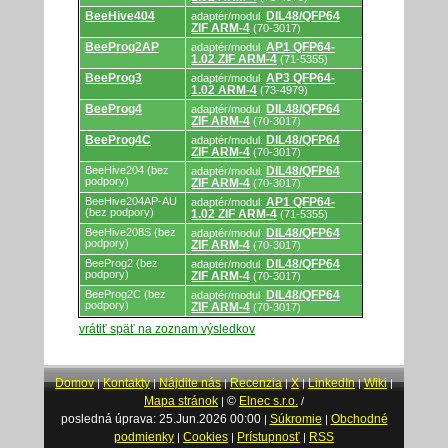
BeeHive404
DIL48/QFP64
adaptér/modul:
ZIF ARM-4
(70-3017)
BeeProg2AP
AP1 QFP64-
adaptér/modul:
1.02 ZIF ARM-4
(71-5355)
BeeProg3
AP3 QFP64-
adaptér/modul:
1.02 ARM-4
(73-4979)
BeeProg4
DIL48/QFP64
adaptér/modul:
ZIF ARM-4
(70-3017)
BeeProg4C
DIL48/QFP64
adaptér/modul:
ZIF ARM-4
(70-3017)
BeeHive204 (bez
DIL48/QFP64
adaptér/modul:
podpory)
ZIF ARM-4
(70-3017)
BeeHive204AP-AU
AP1 QFP64-
adaptér/modul:
(bez podpory)
1.02 ZIF ARM-4
(71-5355)
BeeHive208S (bez
DIL48/QFP64
adaptér/modul:
podpory)
ZIF ARM-4
(70-3017)
BeeProg2 (bez
DIL48/QFP64
adaptér/modul:
podpory)
ZIF ARM-4
(70-3017)
BeeProg2C (bez
DIL48/QFP64
adaptér/modul:
podpory)
ZIF ARM-4
(70-3017)
vrátiť späť na zoznam výsledkov
Domov
Kontakty
Nájdite nás
Recenzia
X
LinkedIn
Wiki
|
|
|
|
|
|
|
Mapa stránok
©
Elnec s.r.o.
|
/
posledná úprava: 25.Jun.2026 00:00
Súkromie
Obchodné
|
|
podmienky
Cookies
Prístupnosť
RSS
|
|
|