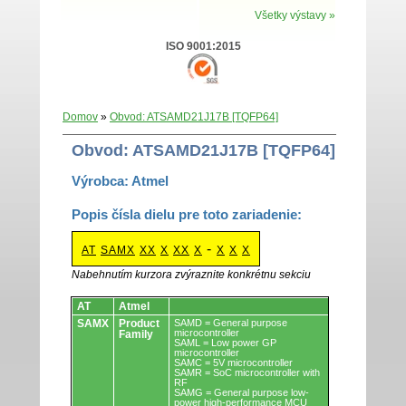
Všetky výstavy »
ISO 9001:2015
Domov
»
Obvod: ATSAMD21J17B [TQFP64]
Obvod: ATSAMD21J17B [TQFP64]
Výrobca: Atmel
Popis čísla dielu pre toto zariadenie:
-
AT
SAMX
XX
X
XX
X
X
X
X
Nabehnutím kurzora zvýraznite konkrétnu sekciu
Obvody.
AT
Atmel
SAMX
Product
SAMD = General purpose
microcontroller
Family
SAML = Low power GP
microcontroller
SAMC = 5V microcontroller
SAMR = SoC microcontroller with
RF
SAMG = General purpose low-
power high-performance MCU