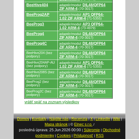
BeeHive404
DIL48/QFP64
adaptér/modul:
ZIF ARM-4
(70-3017)
BeeProg2AP
AP1 QFP64-
adaptér/modul:
1.02 ZIF ARM-4
(71-5355)
BeeProg3
AP3 QFP64-
adaptér/modul:
1.02 ARM-4
(73-4979)
BeeProg4
DIL48/QFP64
adaptér/modul:
ZIF ARM-4
(70-3017)
BeeProg4C
DIL48/QFP64
adaptér/modul:
ZIF ARM-4
(70-3017)
BeeHive204 (bez
DIL48/QFP64
adaptér/modul:
podpory)
ZIF ARM-4
(70-3017)
BeeHive204AP-AU
AP1 QFP64-
adaptér/modul:
(bez podpory)
1.02 ZIF ARM-4
(71-5355)
BeeHive208S (bez
DIL48/QFP64
adaptér/modul:
podpory)
ZIF ARM-4
(70-3017)
BeeProg2 (bez
DIL48/QFP64
adaptér/modul:
podpory)
ZIF ARM-4
(70-3017)
BeeProg2C (bez
DIL48/QFP64
adaptér/modul:
podpory)
ZIF ARM-4
(70-3017)
vrátiť späť na zoznam výsledkov
Domov
Kontakty
Nájdite nás
Recenzia
X
LinkedIn
Wiki
|
|
|
|
|
|
|
Mapa stránok
©
Elnec s.r.o.
|
/
posledná úprava: 25.Jun.2026 00:00
Súkromie
Obchodné
|
|
podmienky
Cookies
Prístupnosť
RSS
|
|
|