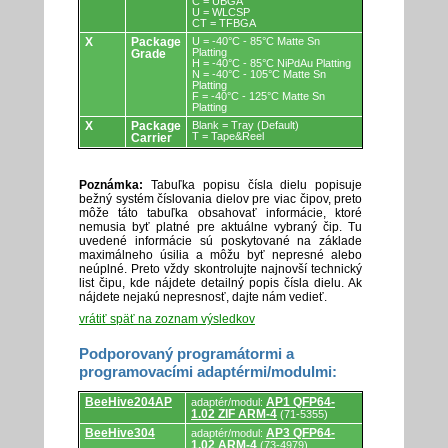
C = UBGA
U = WLCSP
CT = TFBGA
X
Package
U = -40°C - 85°C Matte Sn
Platting
Grade
H = -40°C - 85°C NiPdAu Platting
N = -40°C - 105°C Matte Sn
Platting
F = -40°C - 125°C Matte Sn
Platting
X
Package
Blank = Tray (Default)
T = Tape&Reel
Carrier
Poznámka:
Tabuľka popisu čísla dielu popisuje
bežný systém číslovania dielov pre viac čipov, preto
môže táto tabuľka obsahovať informácie, ktoré
nemusia byť platné pre aktuálne vybraný čip. Tu
uvedené informácie sú poskytované na základe
maximálneho úsilia a môžu byť nepresné alebo
neúplné. Preto vždy skontrolujte najnovší technický
list čipu, kde nájdete detailný popis čísla dielu. Ak
nájdete nejakú nepresnosť, dajte nám vedieť.
vrátiť späť na zoznam výsledkov
Podporovaný programátormi a
programovacími adaptérmi/modulmi:
Podporovaný
BeeHive204AP
AP1 QFP64-
adaptér/modul:
programátormi
1.02 ZIF ARM-4
(71-5355)
a
programovacími
BeeHive304
AP3 QFP64-
adaptér/modul:
adaptérmi/modulmi.
1.02 ARM-4
(73-4979)