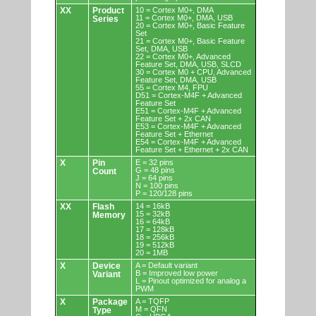
XX
Product
10 = Cortex M0+, DMA
11 = Cortex M0+, DMA, USB
Series
20 = Cortex M0+, Basic Feature
Set
21 = Cortex M0+, Basic Feature
Set, DMA, USB
22 = Cortex M0+, Advanced
Feature Set, DMA, USB, SLCD
30 = Cortex M0 + CPU, Advanced
Feature Set, DMA, USB
55 = Cortex M4, FPU
D51 = Cortex-M4F + Advanced
Feature Set
E51 = Cortex-M4F + Advanced
Feature Set + 2x CAN
E53 = Cortex-M4F + Advanced
Feature Set + Ethernet
E54 = Cortex-M4F + Advanced
Feature Set + Ethernet + 2x CAN
X
Pin
E = 32 pins
G = 48 pins
Count
J = 64 pins
N = 100 pins
P = 120/128 pins
XX
Flash
14 = 16kB
15 = 32kB
Memory
16 = 64kB
17 = 128kB
18 = 256kB
19 = 512kB
20 = 1MB
X
Device
A = Default variant
B = Improved low power
Variant
L = Pinout optimized for analog a
PWM
X
Package
A = TQFP
M = QFN
Type