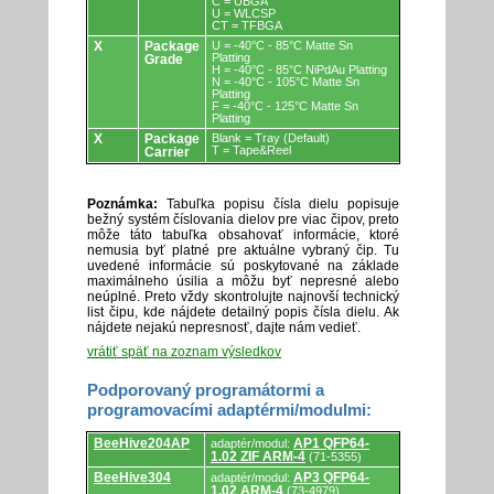
C = UBGA
U = WLCSP
CT = TFBGA
X
Package
U = -40°C - 85°C Matte Sn
Platting
Grade
H = -40°C - 85°C NiPdAu Platting
N = -40°C - 105°C Matte Sn
Platting
F = -40°C - 125°C Matte Sn
Platting
X
Package
Blank = Tray (Default)
T = Tape&Reel
Carrier
Poznámka:
Tabuľka popisu čísla dielu popisuje
bežný systém číslovania dielov pre viac čipov, preto
môže táto tabuľka obsahovať informácie, ktoré
nemusia byť platné pre aktuálne vybraný čip. Tu
uvedené informácie sú poskytované na základe
maximálneho úsilia a môžu byť nepresné alebo
neúplné. Preto vždy skontrolujte najnovší technický
list čipu, kde nájdete detailný popis čísla dielu. Ak
nájdete nejakú nepresnosť, dajte nám vedieť.
vrátiť späť na zoznam výsledkov
Podporovaný programátormi a
programovacími adaptérmi/modulmi:
Podporovaný
BeeHive204AP
AP1 QFP64-
adaptér/modul:
programátormi
1.02 ZIF ARM-4
(71-5355)
a
programovacími
BeeHive304
AP3 QFP64-
adaptér/modul:
adaptérmi/modulmi.
1.02 ARM-4
(73-4979)