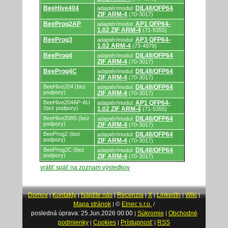
BeeHive404
DIL48/QFP64
adaptér/modul:
ZIF ARM-4
(70-3017)
BeeProg2AP
AP1 QFP64-
adaptér/modul:
1.02 ZIF ARM-4
(71-5355)
BeeProg3
AP3 QFP64-
adaptér/modul:
1.02 ARM-4
(73-4979)
BeeProg4
DIL48/QFP64
adaptér/modul:
ZIF ARM-4
(70-3017)
BeeProg4C
DIL48/QFP64
adaptér/modul:
ZIF ARM-4
(70-3017)
BeeHive204 (bez
DIL48/QFP64
adaptér/modul:
podpory)
ZIF ARM-4
(70-3017)
BeeHive204AP-AU
AP1 QFP64-
adaptér/modul:
(bez podpory)
1.02 ZIF ARM-4
(71-5355)
BeeHive208S (bez
DIL48/QFP64
adaptér/modul:
podpory)
ZIF ARM-4
(70-3017)
BeeProg2 (bez
DIL48/QFP64
adaptér/modul:
podpory)
ZIF ARM-4
(70-3017)
BeeProg2C (bez
DIL48/QFP64
adaptér/modul:
podpory)
ZIF ARM-4
(70-3017)
vrátiť späť na zoznam výsledkov
Domov
Kontakty
Nájdite nás
Recenzia
X
LinkedIn
Wiki
|
|
|
|
|
|
|
Mapa stránok
©
Elnec s.r.o.
|
/
posledná úprava: 25.Jun.2026 00:00
Súkromie
Obchodné
|
|
podmienky
Cookies
Prístupnosť
RSS
|
|
|