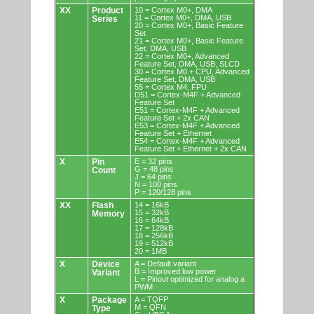
XX
Product
10 = Cortex M0+, DMA
11 = Cortex M0+, DMA, USB
Series
20 = Cortex M0+, Basic Feature
Set
21 = Cortex M0+, Basic Feature
Set, DMA, USB
22 = Cortex M0+, Advanced
Feature Set, DMA, USB, SLCD
30 = Cortex M0 + CPU, Advanced
Feature Set, DMA, USB
55 = Cortex M4, FPU
D51 = Cortex-M4F + Advanced
Feature Set
E51 = Cortex-M4F + Advanced
Feature Set + 2x CAN
E53 = Cortex-M4F + Advanced
Feature Set + Ethernet
E54 = Cortex-M4F + Advanced
Feature Set + Ethernet + 2x CAN
X
Pin
E = 32 pins
G = 48 pins
Count
J = 64 pins
N = 100 pins
P = 120/128 pins
XX
Flash
14 = 16kB
15 = 32kB
Memory
16 = 64kB
17 = 128kB
18 = 256kB
19 = 512kB
20 = 1MB
X
Device
A = Default variant
B = Improved low power
Variant
L = Pinout optimized for analog a
PWM
X
Package
A = TQFP
M = QFN
Type