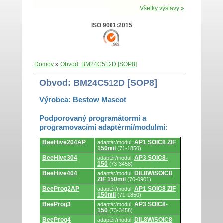
Všetky výstavy »
ISO 9001:2015
Domov
»
Obvod: BM24C512D [SOP8]
Obvod: BM24C512D [SOP8]
Výrobca: Bestow Mascot
Podporovaný programátormi a
programovacími adaptérmi/modulmi:
Podporovaný
BeeHive204AP
AP1 SOIC8 ZIF
adaptér/modul:
programátormi
150mil
(71-1850)
a
programovacími
BeeHive304
AP3 SOIC8-
adaptér/modul:
adaptérmi/modulmi.
150
(73-3458)
BeeHive404
DIL8W/SOIC8
adaptér/modul:
ZIF 150mil
(70-0901)
BeeProg2AP
AP1 SOIC8 ZIF
adaptér/modul:
150mil
(71-1850)
BeeProg3
AP3 SOIC8-
adaptér/modul:
150
(73-3458)
BeeProg4
DIL8W/SOIC8
adaptér/modul: