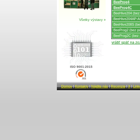
BeeProg4
BeeProg4C
BeeHive204 (bez
BeeHive204AP-AU
Všetky výstavy »
BeeHive208S (be
BeeProg2 (bez p
BeeProg2C (bez 
vrátiť späť na z
ISO 9001:2015
Domov
|
Kontakty
|
Nájdite nás
|
Recenzia
|
X
|
Link