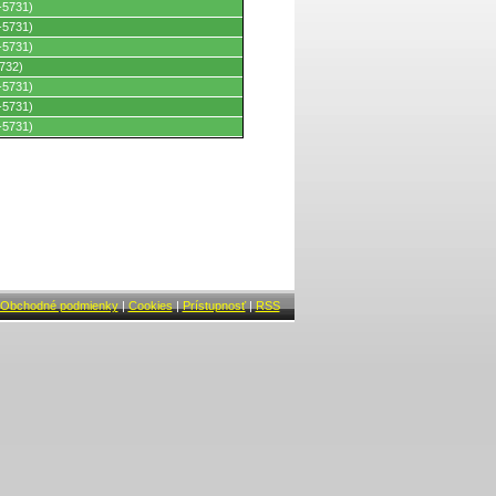
-5731)
-5731)
-5731)
732)
-5731)
-5731)
-5731)
Obchodné podmienky
|
Cookies
|
Prístupnosť
|
RSS