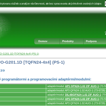
kytovanu služieb a analýze návštevnosti, ale bez spracovania akýchkoľvek osobných údajov.
Prejsť
Prejsť
Prejsť
Prejsť
na
na
na
na
výber
hlavnú
obsah
navigáciu
jazyka
navigáciu
v
päte
Domov
Produkty
Podpora
O-G201.1D [TQFN24-4x4] (PS-1)
O-G201.1D [TQFN24-4x4] (PS-1)
zzo
 programátormi a programovacími adaptérmi/modulmi:
adaptér/modul:
AP1 QFN24-1.02 ZIF AUO-1
(71-5
adaptér/modul: AP3 QFN24-1.02 AUO-1 (73-6726)
adaptér/modul:
DIL48/QFN24-1.02 ZIF AUO-1
(70
mi.
adaptér/modul:
AP1 QFN24-1.02 ZIF AUO-1
(71-5
adaptér/modul: AP3 QFN24-1.02 AUO-1 (73-6726)