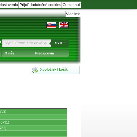
Nastavenia
Prijať dodatočné cookies
Odmietnuť
Viac info
?
VYHĽ.
O nás
Predajcovia
0 položiek | košík
732)
-5731)
732)