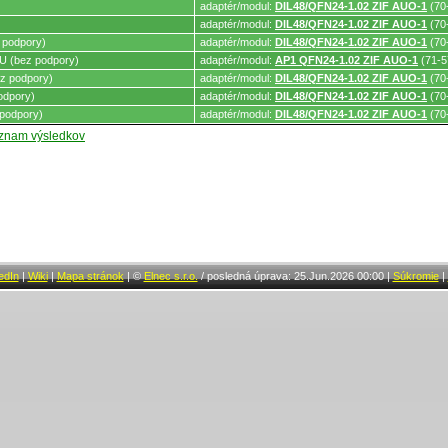
adaptér/modul:
DIL48/QFN24-1.02 ZIF AUO-1
(70
adaptér/modul:
DIL48/QFN24-1.02 ZIF AUO-1
(70
 podpory)
adaptér/modul:
DIL48/QFN24-1.02 ZIF AUO-1
(70
 (bez podpory)
adaptér/modul:
AP1 QFN24-1.02 ZIF AUO-1
(71-5
z podpory)
adaptér/modul:
DIL48/QFN24-1.02 ZIF AUO-1
(70
odpory)
adaptér/modul:
DIL48/QFN24-1.02 ZIF AUO-1
(70
podpory)
adaptér/modul:
DIL48/QFN24-1.02 ZIF AUO-1
(70
oznam výsledkov
edIn
|
Wiki
|
Mapa stránok
|
©
Elnec s.r.o.
/
posledná úprava: 25.Jun.2026 00:00
|
Súkromie
|