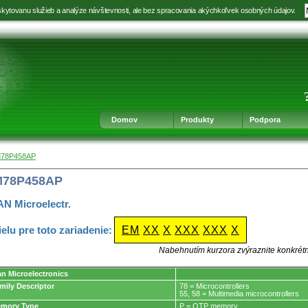
kytovanu služieb a analýze návštevnosti, ale bez spracovania akýchkoľvek osobných údajov.
Prejsť
Prejsť
Prejsť
Prejsť
na
na
na
na
výber
hlavnú
obsah
navigáciu
jazyka
navigáciu
v
päte
Domov
Produkty
Podpora
M78P458AP
M78P458AP
N Microelectr.
ielu pre toto zariadenie:
EM
XX
X
XXX
XXX
X
Nabehnutím kurzora zvýraznite konkrét
an Microelectronics
mily Descriptor
78 = Microcontrollers
55, 58 = Multimedia microcontrollers
mory Type
P = OTP memory