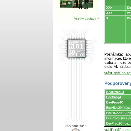
XXX
De
XXX
Ve
X
Pa
Všetky výstavy »
Poznámka:
Tabu
informácie, kto
úsilia a môžu by
dielu. Ak nájdet
vrátiť späť na z
Podporovaný
Podporovaný
BeeHive404
programátormi
BeeProg4
a
programovacími
BeeProg4C
adaptérmi/modul
BeeHive204 (bez
BeeHive208S (be
BeeProg2 (bez p
BeeProg2C (bez 
ISO 9001:2015
vrátiť späť na z