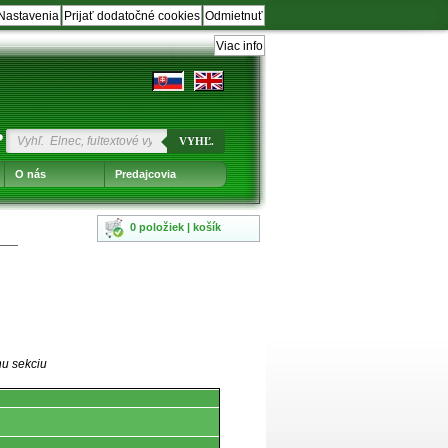
Nastavenia
Prijať dodatočné cookies
Odmietnuť
Viac info
?
VYHĽ.
O nás
Predajcovia
0 položiek | košík
nu sekciu