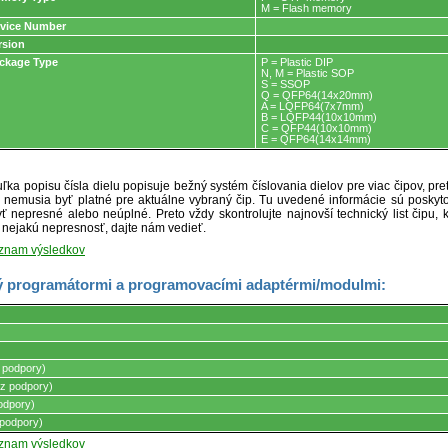
M = Flash memory
vice Number
rsion
ckage Type
P = Plastic DIP
N, M = Plastic SOP
S = SSOP
Q = QFP64(14x20mm)
A = LQFP64(7x7mm)
B = LQFP44(10x10mm)
C = QFP44(10x10mm)
E = QFP64(14x14mm)
ľka popisu čísla dielu popisuje bežný systém číslovania dielov pre viac čipov, pr
ré nemusia byť platné pre aktuálne vybraný čip. Tu uvedené informácie sú posk
ť nepresné alebo neúplné. Preto vždy skontrolujte najnovší technický list čipu, k
e nejakú nepresnosť, dajte nám vedieť.
oznam výsledkov
 programátormi a programovacími adaptérmi/modulmi:
mi.
 podpory)
z podpory)
odpory)
podpory)
oznam výsledkov