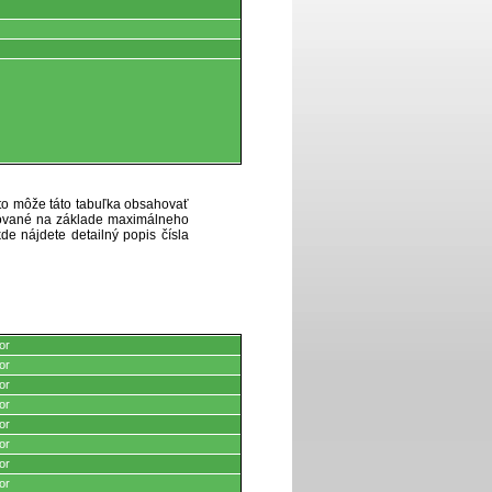
eto môže táto tabuľka obsahovať
ytované na základe maximálneho
de nájdete detailný popis čísla
or
or
or
or
or
or
or
or