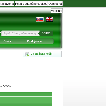
Nastavenia
Prijať dodatočné cookies
Odmietnuť
Viac info
?
VYHĽ.
O nás
Predajcovia
0 položiek | košík
nu sekciu