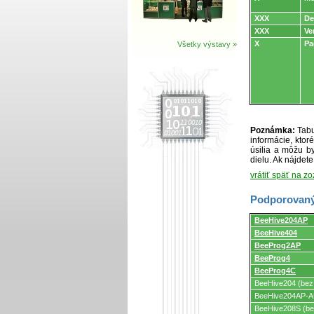
XXX
De
XXX
Ve
X
Pa
Všetky výstavy »
Poznámka:
Tabu
informácie, kto
úsilia a môžu by
dielu. Ak nájdet
vrátiť späť na z
Podporovaný
Podporovaný
BeeHive204AP
programátormi
BeeHive404
a
programovacími
BeeProg2AP
adaptérmi/modul
BeeProg4
BeeProg4C
BeeHive204 (bez
BeeHive204AP-AU
BeeHive208S (be