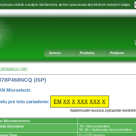
kytovanu služieb a analýze návštevnosti, ale bez spracovania akýchkoľvek osobných údajov.
Prejsť
Prejsť
Prejsť
Prejsť
na
na
na
na
výber
hlavnú
obsah
navigáciu
jazyka
navigáciu
v
päte
Domov
Produkty
Podpora
M78P468NCQ (ISP)
M78P468NCQ (ISP)
N Microelectr.
ielu pre toto zariadenie:
EM
XX
X
XXX
XXX
X
Nabehnutím kurzora zvýraznite konkrét
an Microelectronics
mily Descriptor
78 = Microcontrollers
55, 58 = Multimedia microcontrollers
mory Type
P = OTP memory