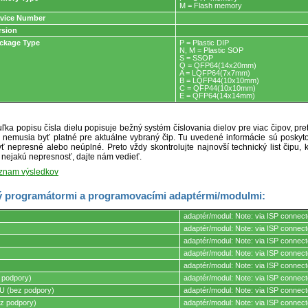
M = Flash memory
vice Number
rsion
ckage Type
P = Plastic DIP
N, M = Plastic SOP
S = SSOP
Q = QFP64(14x20mm)
A = LQFP64(7x7mm)
B = LQFP44(10x10mm)
C = QFP44(10x10mm)
E = QFP64(14x14mm)
ľka popisu čísla dielu popisuje bežný systém číslovania dielov pre viac čipov, pr
ré nemusia byť platné pre aktuálne vybraný čip. Tu uvedené informácie sú posk
ť nepresné alebo neúplné. Preto vždy skontrolujte najnovší technický list čipu, k
e nejakú nepresnosť, dajte nám vedieť.
oznam výsledkov
 programátormi a programovacími adaptérmi/modulmi:
adaptér/modul: Note: via ISP connect
adaptér/modul: Note: via ISP connect
adaptér/modul: Note: via ISP connect
mi.
adaptér/modul: Note: via ISP connect
adaptér/modul: Note: via ISP connect
 podpory)
adaptér/modul: Note: via ISP connect
 (bez podpory)
adaptér/modul: Note: via ISP connect
z podpory)
adaptér/modul: Note: via ISP connect