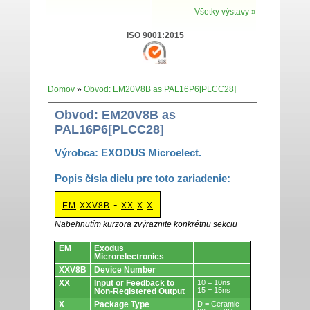
Všetky výstavy »
ISO 9001:2015
Domov
»
Obvod: EM20V8B as PAL16P6[PLCC28]
Obvod: EM20V8B as
PAL16P6[PLCC28]
Výrobca: EXODUS Microelect.
Popis čísla dielu pre toto zariadenie:
-
EM
XXV8B
XX
X
X
Nabehnutím kurzora zvýraznite konkrétnu sekciu
Obvody.
EM
Exodus
Microrelectronics
XXV8B
Device Number
XX
Input or Feedback to
10 = 10ns
15 = 15ns
Non-Registered Output
X
Package Type
D = Ceramic