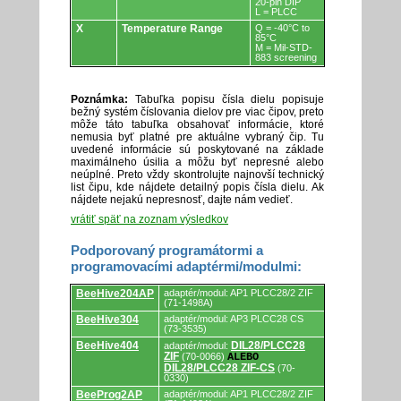
20-pin DIP
L = PLCC
X
Temperature Range
Q = -40°C to
85°C
M = Mil-STD-
883 screening
Poznámka:
Tabuľka popisu čísla dielu popisuje
bežný systém číslovania dielov pre viac čipov, preto
môže táto tabuľka obsahovať informácie, ktoré
nemusia byť platné pre aktuálne vybraný čip. Tu
uvedené informácie sú poskytované na základe
maximálneho úsilia a môžu byť nepresné alebo
neúplné. Preto vždy skontrolujte najnovší technický
list čipu, kde nájdete detailný popis čísla dielu. Ak
nájdete nejakú nepresnosť, dajte nám vedieť.
vrátiť späť na zoznam výsledkov
Podporovaný programátormi a
programovacími adaptérmi/modulmi:
Podporovaný
BeeHive204AP
adaptér/modul: AP1 PLCC28/2 ZIF
programátormi
(71-1498A)
a
BeeHive304
adaptér/modul: AP3 PLCC28 CS
programovacími
(73-3535)
adaptérmi/modulmi.
BeeHive404
DIL28/PLCC28
adaptér/modul:
ZIF
(70-0066)
ALEBO
DIL28/PLCC28 ZIF-CS
(70-
0330)
BeeProg2AP
adaptér/modul: AP1 PLCC28/2 ZIF