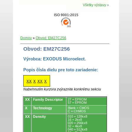
Všetky výstavy »
ISO 9001:2015
Domov
»
Obvod: EM27C256
Obvod: EM27C256
Výrobca: EXODUS Microelect.
Popis čísla dielu pre toto zariadenie:
XX
X
XX
X
Nabehnutím kurzora zvýraznite konkrétnu sekciu
Obvody.
XX
Family Descriptor
27 = EPROM
57 = EPROM
X
Technology
Blank = CMOS
C = CHMOS
XX
Density
010 = 128kx8
16 = 2kx8
020 = 256kx8
32 = 4kx8
040 = 512kx8