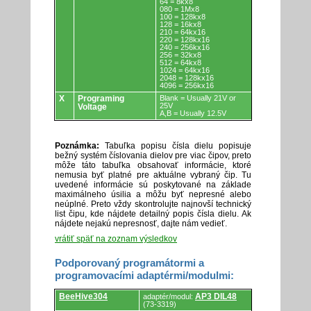
64 = 8kx8
080 = 1Mx8
100 = 128kx8
128 = 16kx8
210 = 64kx16
220 = 128kx16
240 = 256kx16
256 = 32kx8
512 = 64kx8
1024 = 64kx16
2048 = 128kx16
4096 = 256kx16
X
Programing
Blank = Usually 21V or
25V
Voltage
A,B = Usually 12.5V
Poznámka:
Tabuľka popisu čísla dielu popisuje
bežný systém číslovania dielov pre viac čipov, preto
môže táto tabuľka obsahovať informácie, ktoré
nemusia byť platné pre aktuálne vybraný čip. Tu
uvedené informácie sú poskytované na základe
maximálneho úsilia a môžu byť nepresné alebo
neúplné. Preto vždy skontrolujte najnovší technický
list čipu, kde nájdete detailný popis čísla dielu. Ak
nájdete nejakú nepresnosť, dajte nám vedieť.
vrátiť späť na zoznam výsledkov
Podporovaný programátormi a
programovacími adaptérmi/modulmi:
Podporovaný
BeeHive304
AP3 DIL48
adaptér/modul:
programátormi
(73-3319)
a