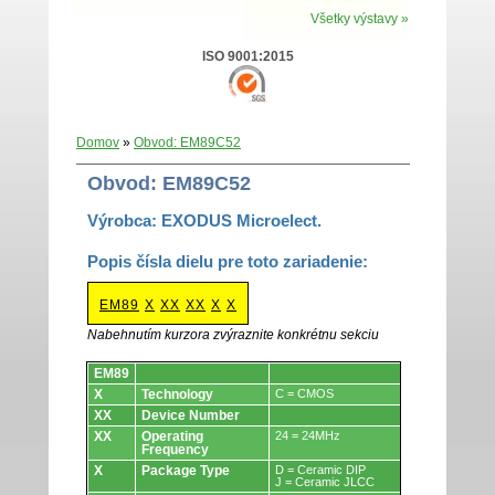
Všetky výstavy »
ISO 9001:2015
Domov
»
Obvod: EM89C52
Obvod: EM89C52
Výrobca: EXODUS Microelect.
Popis čísla dielu pre toto zariadenie:
EM89
X
XX
XX
X
X
Nabehnutím kurzora zvýraznite konkrétnu sekciu
Obvody.
EM89
X
Technology
C = CMOS
XX
Device Number
XX
Operating
24 = 24MHz
Frequency
X
Package Type
D = Ceramic DIP
J = Ceramic JLCC