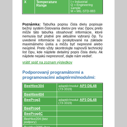
X
Temperature
I = Industrial
Q = Engineering
Range
sample
M = MIL-STD-883
Poznámka:
Tabuľka popisu čísla dielu popisuje
bežný systém číslovania dielov pre viac čipov, preto
môže táto tabuľka obsahovať informácie, ktoré
nemusia byť platné pre aktuálne vybraný čip. Tu
uvedené informácie sú poskytované na základe
maximálneho úsilia a môžu byť nepresné alebo
neúplné. Preto vždy skontrolujte najnovší technický
list čipu, kde nájdete detailný popis čísla dielu. Ak
nájdete nejakú nepresnosť, dajte nám vedieť.
vrátiť späť na zoznam výsledkov
Podporovaný programátormi a
programovacími adaptérmi/modulmi:
Podporovaný
BeeHive304
AP3 DIL48
adaptér/modul:
programátormi
(73-3319)
a
BeeHive404
programovacími
adaptérmi/modulmi.
BeeProg3
AP3 DIL48
adaptér/modul:
(73-3319)
BeeProg4
BeeProg4C
BeeHive204 (bez
podpory)