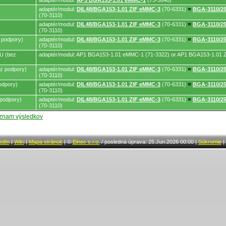
adaptér/modul:
AP3 BGA153-1.01 eMMC-1
(73-3040)
adaptér/modul:
DIL48/BGA153-1.01 ZIF eMMC-3
(70-6331)
=
BGA-3110/2
(70-3110)
adaptér/modul:
DIL48/BGA153-1.01 ZIF eMMC-3
(70-6331)
=
BGA-3110/2
(70-3110)
 podpory)
adaptér/modul:
DIL48/BGA153-1.01 ZIF eMMC-3
(70-6331)
=
BGA-3110/2
(70-3110)
U (bez
adaptér/modul: AP1 BGA153-1.01 eMMC-1 (71-3322) or AP1 BGA153-1.01 
z podpory)
adaptér/modul:
DIL48/BGA153-1.01 ZIF eMMC-3
(70-6331)
=
BGA-3110/2
(70-3110)
odpory)
adaptér/modul:
DIL48/BGA153-1.01 ZIF eMMC-3
(70-6331)
=
BGA-3110/2
(70-3110)
podpory)
adaptér/modul:
DIL48/BGA153-1.01 ZIF eMMC-3
(70-6331)
=
BGA-3110/2
(70-3110)
oznam výsledkov
edIn
|
Wiki
|
Mapa stránok
|
©
Elnec s.r.o.
/
posledná úprava: 25.Jun.2026 00:00
|
Súkromie
|