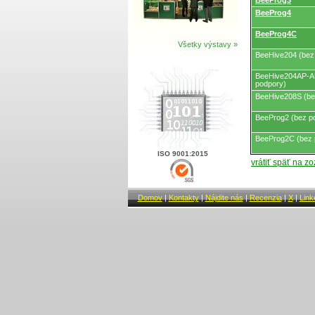
BeeProg3
BeeProg4
BeeProg4C
Všetky výstavy »
BeeHive204 (bez
BeeHive204AP-A
podpory)
BeeHive208S (be
BeeProg2 (bez p
BeeProg2C (bez 
ISO 9001:2015
vrátiť späť na z
Domov
|
Kontakty
|
Nájdite nás
|
Recenzia
|
X
|
Link