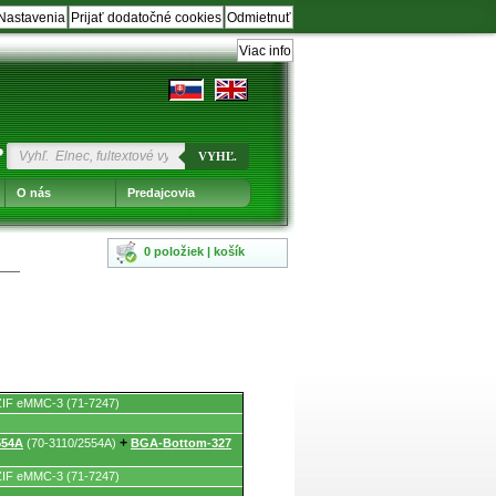
Nastavenia
Prijať dodatočné cookies
Odmietnuť
Viac info
?
VYHĽ.
O nás
Predajcovia
0 položiek | košík
ZIF eMMC-3 (71-7247)
554A
(70-3110/2554A)
+
BGA-Bottom-327
ZIF eMMC-3 (71-7247)