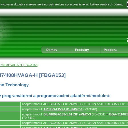
kytovanu služieb a analýze návštevnosti, ale bez spracovania akýchkoľvek osobných údajov.
Prejsť
Prejsť
Prejsť
Prejsť
na
na
na
na
výber
hlavnú
obsah
navigáciu
jazyka
navigáciu
v
päte
Domov
Produkty
Podpora
M74I08HVAGA-H [FBGA153]
M74I08HVAGA-H [FBGA153]
ron Technology
 programátormi a programovacími adaptérmi/modulmi:
adaptér/modul: AP1 BGA153-1.01 eMMC-1 (71-3322) or AP1 BGA153-1.01 
adaptér/modul:
AP3 BGA153-1.01 eMMC-1
(73-3040)
adaptér/modul:
DIL48/BGA153-1.01 ZIF eMMC-3
(70-6331)
=
BGA-3110/2
mi.
(70-3110)
adaptér/modul: AP1 BGA153-1.01 eMMC-1 (71-3322) or AP1 BGA153-1.01 