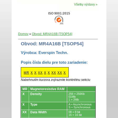
Všetky výstavy »
ISO 9001:2015
Domov
»
Obvod: MR4A16B [TSOP54]
Obvod: MR4A16B [TSOP54]
Výrobca: Everspin Techn.
Popis čísla dielu pre toto zariadenie:
MR
X
X
XX
X
X
XX
XX
X
Nabehnutím kurzora zvýraznite konkrétnu sekciu
Obvody.
MR
Magnetoresistive RAM
X
Density
256 = 256Kb
01Mb
1 = 2Mb
X
Type
A = Asynchronous
S = Synchronous
XX
Data Width
08 = 8 bit
16 = 16 bit