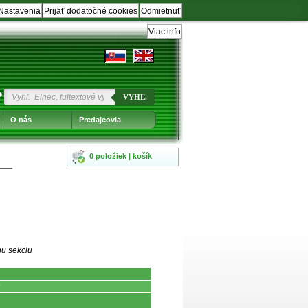
Nastavenia
Prijať dodatočné cookies
Odmietnuť
Viac info
?
VYHĽ.
O nás
Predajcovia
0 položiek | košík
nu sekciu
y