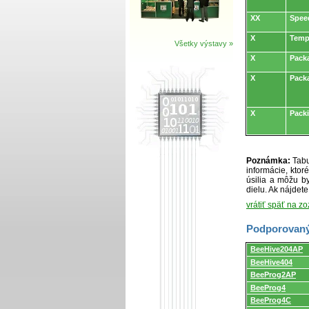
XX
Spee
X
Temp
Všetky výstavy »
X
Packa
X
Pack
X
Pack
Poznámka:
Tabu
informácie, kto
úsilia a môžu by
dielu. Ak nájdet
vrátiť späť na z
Podporovaný
Podporovaný
BeeHive204AP
programátormi
a
BeeHive404
programovacími
BeeProg2AP
adaptérmi/modul
BeeProg4
BeeProg4C