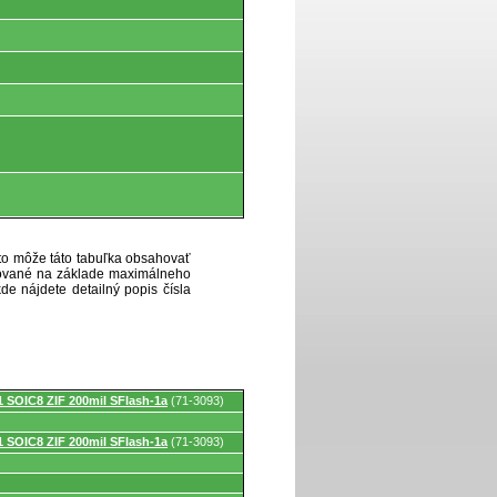
eto môže táto tabuľka obsahovať
ytované na základe maximálneho
de nájdete detailný popis čísla
 SOIC8 ZIF 200mil SFlash-1a
(71-3093)
 SOIC8 ZIF 200mil SFlash-1a
(71-3093)