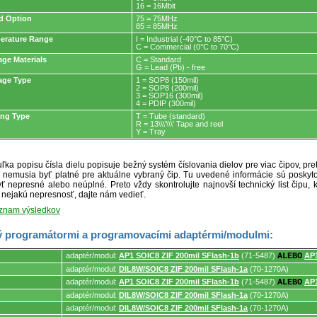
16 = 16Mbit
d Option
75 = 75MHz
85 = 85MHz
erature Range
I = Industrial (-40°C to 85°C)
C = Commercial (0°C to 70°C)
ge Materials
C = Standard
G = Lead (Pb) - free
age Type
1 = SOP8 (150mil)
2 = SOP8 (200mil)
3 = SOP16 (300mil)
4 = PDIP (300mil)
ing Type
T = Tube (standard)
R = 13\\\'\\\' Tape and reel
Y = Tray
ľka popisu čísla dielu popisuje bežný systém číslovania dielov pre viac čipov, pr
ré nemusia byť platné pre aktuálne vybraný čip. Tu uvedené informácie sú posk
ť nepresné alebo neúplné. Preto vždy skontrolujte najnovší technický list čipu, k
e nejakú nepresnosť, dajte nám vedieť.
oznam výsledkov
 programátormi a programovacími adaptérmi/modulmi:
adaptér/modul:
AP1 SOIC8 ZIF 200mil SFlash-1b
(71-5487)
ALEBO
AP1
adaptér/modul:
DIL8W/SOIC8 ZIF 200mil SFlash-1a
(70-1270A)
adaptér/modul:
AP1 SOIC8 ZIF 200mil SFlash-1b
(71-5487)
ALEBO
AP1
mi.
adaptér/modul:
DIL8W/SOIC8 ZIF 200mil SFlash-1a
(70-1270A)
adaptér/modul:
DIL8W/SOIC8 ZIF 200mil SFlash-1a
(70-1270A)