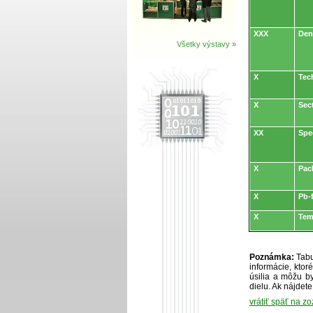
XXX
Den
Všetky výstavy »
X
Tec
X
Sec
XX
Spe
X
Pac
X
Pb-
X
Tem
Poznámka:
Tabu
informácie, kto
úsilia a môžu by
dielu. Ak nájdet
vrátiť späť na z