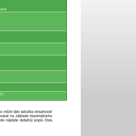
 bank
°C)
eto môže táto tabuľka obsahovať
ytované na základe maximálneho
de nájdete detailný popis čísla