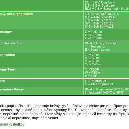
DL = 3.0 V, Dual bank
DS = 1.8 V, Dual bank
BDS = 1.8 V, Burst mode, Dual
sity and Organization
400 = 512kx8 / 256kx16
800 = 1Mx8 / 512kx16
160 = 2Mx8 / 1Mx16
320 = 4Mx8 / 2Mx16
640 = 8Mx8 / 4Mx16
hnology
D = 0.18 um
E = 0.15 um
F = 0.13 um
tor Architectue
Blank = Uniform sector
T = Top sector
B = Bottom sector
ed Option
70 = 70 ns
80 = 80 ns
90 = 90 ns
12 = 120 ns
kage Type
T = TSOP
W = FBGA
S = SOP
free
C = Pb product
G = Pb-free product
perature Range
Blank = Commercial (0°C to 70
I = Industrial (-40°C to 85°C)
ľka popisu čísla dielu popisuje bežný systém číslovania dielov pre viac čipov, pr
ré nemusia byť platné pre aktuálne vybraný čip. Tu uvedené informácie sú posk
ť nepresné alebo neúplné. Preto vždy skontrolujte najnovší technický list čipu, k
e nejakú nepresnosť, dajte nám vedieť.
oznam výsledkov