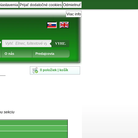
Nastavenia
Prijať dodatočné cookies
Odmietnuť
Viac info
?
VYHĽ.
O nás
Predajcovia
0 položiek | košík
nu sekciu