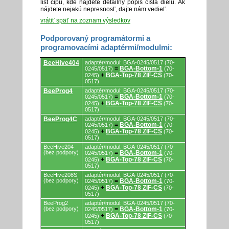
list čipu, kde nájdete detailný popis čísla dielu. Ak
nájdete nejakú nepresnosť, dajte nám vedieť.
vrátiť späť na zoznam výsledkov
Podporovaný programátormi a
programovacími adaptérmi/modulmi:
Podporovaný
BeeHive404
adaptér/modul: BGA-0245/0517 (70-
programátormi
BGA-Bottom-1
0245/0517)
=
(70-
a
BGA-Top-78 ZIF-CS
0245)
+
(70-
programovacími
0517)
adaptérmi/modulmi.
BeeProg4
adaptér/modul: BGA-0245/0517 (70-
BGA-Bottom-1
0245/0517)
=
(70-
BGA-Top-78 ZIF-CS
0245)
+
(70-
0517)
BeeProg4C
adaptér/modul: BGA-0245/0517 (70-
BGA-Bottom-1
0245/0517)
=
(70-
BGA-Top-78 ZIF-CS
0245)
+
(70-
0517)
BeeHive204
adaptér/modul: BGA-0245/0517 (70-
(bez podpory)
BGA-Bottom-1
0245/0517)
=
(70-
BGA-Top-78 ZIF-CS
0245)
+
(70-
0517)
BeeHive208S
adaptér/modul: BGA-0245/0517 (70-
(bez podpory)
BGA-Bottom-1
0245/0517)
=
(70-
BGA-Top-78 ZIF-CS
0245)
+
(70-
0517)
BeeProg2
adaptér/modul: BGA-0245/0517 (70-
(bez podpory)
BGA-Bottom-1
0245/0517)
=
(70-
BGA-Top-78 ZIF-CS
0245)
+
(70-
0517)