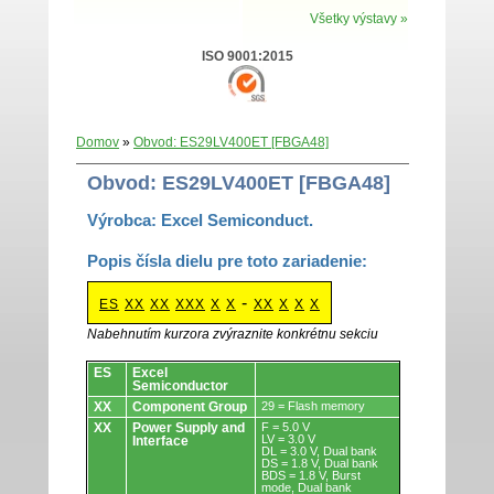
Všetky výstavy »
ISO 9001:2015
Domov
»
Obvod: ES29LV400ET [FBGA48]
Obvod: ES29LV400ET [FBGA48]
Výrobca: Excel Semiconduct.
Popis čísla dielu pre toto zariadenie:
-
ES
XX
XX
XXX
X
X
XX
X
X
X
Nabehnutím kurzora zvýraznite konkrétnu sekciu
Obvody.
ES
Excel
Semiconductor
XX
Component Group
29 = Flash memory
XX
Power Supply and
F = 5.0 V
LV = 3.0 V
Interface
DL = 3.0 V, Dual bank
DS = 1.8 V, Dual bank
BDS = 1.8 V, Burst
mode, Dual bank