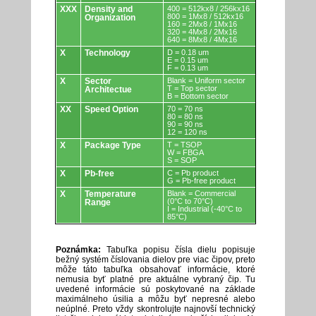
XXX
Density and
400 = 512kx8 / 256kx16
800 = 1Mx8 / 512kx16
Organization
160 = 2Mx8 / 1Mx16
320 = 4Mx8 / 2Mx16
640 = 8Mx8 / 4Mx16
X
Technology
D = 0.18 um
E = 0.15 um
F = 0.13 um
X
Sector
Blank = Uniform sector
T = Top sector
Architectue
B = Bottom sector
XX
Speed Option
70 = 70 ns
80 = 80 ns
90 = 90 ns
12 = 120 ns
X
Package Type
T = TSOP
W = FBGA
S = SOP
X
Pb-free
C = Pb product
G = Pb-free product
X
Temperature
Blank = Commercial
(0°C to 70°C)
Range
I = Industrial (-40°C to
85°C)
Poznámka:
Tabuľka popisu čísla dielu popisuje
bežný systém číslovania dielov pre viac čipov, preto
môže táto tabuľka obsahovať informácie, ktoré
nemusia byť platné pre aktuálne vybraný čip. Tu
uvedené informácie sú poskytované na základe
maximálneho úsilia a môžu byť nepresné alebo
neúplné. Preto vždy skontrolujte najnovší technický