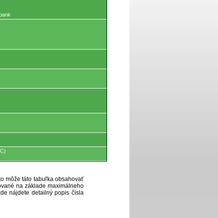
 bank
°C)
eto môže táto tabuľka obsahovať
ytované na základe maximálneho
de nájdete detailný popis čísla