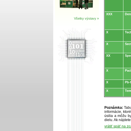
XXX
Den
Všetky výstavy »
X
Tec
X
Sec
XX
Spe
X
Pac
X
Pb-
X
Tem
Poznámka:
Tabu
informácie, kto
úsilia a môžu by
dielu. Ak nájdet
vrátiť späť na z