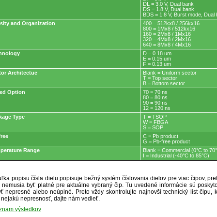
DL = 3.0 V, Dual bank
DS = 1.8 V, Dual bank
BDS = 1.8 V, Burst mode, Dual
sity and Organization
400 = 512kx8 / 256kx16
800 = 1Mx8 / 512kx16
160 = 2Mx8 / 1Mx16
320 = 4Mx8 / 2Mx16
640 = 8Mx8 / 4Mx16
hnology
D = 0.18 um
E = 0.15 um
F = 0.13 um
tor Architectue
Blank = Uniform sector
T = Top sector
B = Bottom sector
ed Option
70 = 70 ns
80 = 80 ns
90 = 90 ns
12 = 120 ns
kage Type
T = TSOP
W = FBGA
S = SOP
free
C = Pb product
G = Pb-free product
perature Range
Blank = Commercial (0°C to 70
I = Industrial (-40°C to 85°C)
ľka popisu čísla dielu popisuje bežný systém číslovania dielov pre viac čipov, pr
ré nemusia byť platné pre aktuálne vybraný čip. Tu uvedené informácie sú posk
ť nepresné alebo neúplné. Preto vždy skontrolujte najnovší technický list čipu, k
e nejakú nepresnosť, dajte nám vedieť.
oznam výsledkov