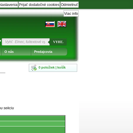
Nastavenia
Prijať dodatočné cookies
Odmietnuť
Viac info
?
VYHĽ.
O nás
Predajcovia
0 položiek | košík
nu sekciu