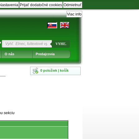
Nastavenia
Prijať dodatočné cookies
Odmietnuť
Viac info
?
VYHĽ.
O nás
Predajcovia
0 položiek | košík
nu sekciu