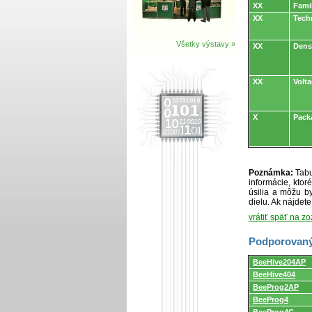
XX
Fami
XX
Tech
Všetky výstavy »
XX
Dens
XX
Volt
X
Pack
Poznámka:
Tabu
informácie, kto
úsilia a môžu by
dielu. Ak nájdet
vrátiť späť na z
Podporovaný
Podporovaný
BeeHive204AP
programátormi
BeeHive404
a
programovacími
BeeProg2AP
adaptérmi/modul
BeeProg4