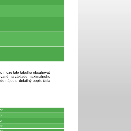
eto môže táto tabuľka obsahovať
ytované na základe maximálneho
de nájdete detailný popis čísla
or
or
or
or