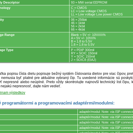
ly Descriptor
93 = MW serial EEPROM
nology
C = CMOS
LC = Low voltage CMOS
LL = Low voltage Low power CMOS
ity
06 = 256bit
46 = 1kbit
56 = 2kbit
66 = 4kbit
age Range
Blank = 5V +/- 10\\\\\\\\%
A = 5V +/- 10\\\\%
B = 1.8 to 5.5V
1.8 = 1.8 to 5.5V
age Type
P = PDIP 300mil
RY = SOIC 150mil
Y = SOIC 150mil
J = SOIC8 (EIAJ)
ľka popisu čísla dielu popisuje bežný systém číslovania dielov pre viac čipov, pr
ré nemusia byť platné pre aktuálne vybraný čip. Tu uvedené informácie sú posk
ť nepresné alebo neúplné. Preto vždy skontrolujte najnovší technický list čipu, k
e nejakú nepresnosť, dajte nám vedieť.
oznam výsledkov
 programátormi a programovacími adaptérmi/modulmi:
adaptér/modul: Note: via ISP connect
adaptér/modul: Note: via ISP connect
adaptér/modul: Note: via ISP connect
mi.
adaptér/modul: Note: via ISP connect