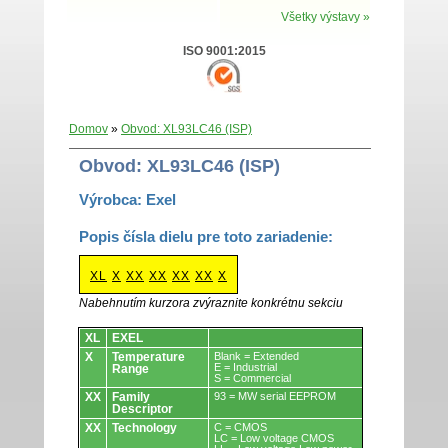
Všetky výstavy »
ISO 9001:2015
Domov
»
Obvod: XL93LC46 (ISP)
Obvod: XL93LC46 (ISP)
Výrobca: Exel
Popis čísla dielu pre toto zariadenie:
XL
X
XX
XX
XX
XX
X
Nabehnutím kurzora zvýraznite konkrétnu sekciu
Obvody.
XL
EXEL
X
Temperature
Blank = Extended
E = Industrial
Range
S = Commercial
XX
Family
93 = MW serial EEPROM
Descriptor
XX
Technology
C = CMOS
LC = Low voltage CMOS