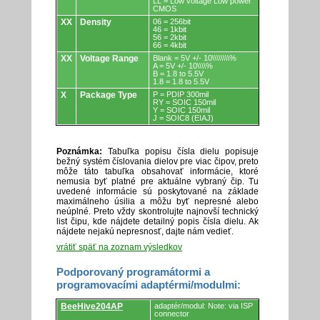
LL = Low voltage Low power
CMOS
XX
Density
06 = 256bit
46 = 1kbit
56 = 2kbit
66 = 4kbit
XX
Voltage Range
Blank = 5V +/- 10\\\\\\\\%
A = 5V +/- 10\\\\%
B = 1.8 to 5.5V
1.8 = 1.8 to 5.5V
X
Package Type
P = PDIP 300mil
RY = SOIC 150mil
Y = SOIC 150mil
J = SOIC8 (EIAJ)
Poznámka:
Tabuľka popisu čísla dielu popisuje
bežný systém číslovania dielov pre viac čipov, preto
môže táto tabuľka obsahovať informácie, ktoré
nemusia byť platné pre aktuálne vybraný čip. Tu
uvedené informácie sú poskytované na základe
maximálneho úsilia a môžu byť nepresné alebo
neúplné. Preto vždy skontrolujte najnovší technický
list čipu, kde nájdete detailný popis čísla dielu. Ak
nájdete nejakú nepresnosť, dajte nám vedieť.
vrátiť späť na zoznam výsledkov
Podporovaný programátormi a
programovacími adaptérmi/modulmi:
Podporovaný
BeeHive204AP
adaptér/modul: Note: via ISP
programátormi
connector