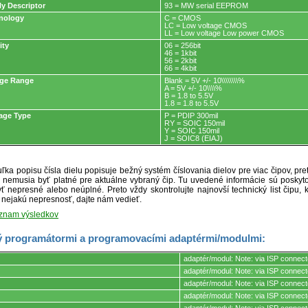
ly Descriptor
93 = MW serial EEPROM
nology
C = CMOS
LC = Low voltage CMOS
LL = Low voltage Low power CMOS
ity
06 = 256bit
46 = 1kbit
56 = 2kbit
66 = 4kbit
age Range
Blank = 5V +/- 10\\\\\\\\%
A = 5V +/- 10\\\\%
B = 1.8 to 5.5V
1.8 = 1.8 to 5.5V
age Type
P = PDIP 300mil
RY = SOIC 150mil
Y = SOIC 150mil
J = SOIC8 (EIAJ)
ľka popisu čísla dielu popisuje bežný systém číslovania dielov pre viac čipov, pr
ré nemusia byť platné pre aktuálne vybraný čip. Tu uvedené informácie sú posk
ť nepresné alebo neúplné. Preto vždy skontrolujte najnovší technický list čipu, k
e nejakú nepresnosť, dajte nám vedieť.
oznam výsledkov
 programátormi a programovacími adaptérmi/modulmi:
adaptér/modul: Note: via ISP connect
adaptér/modul: Note: via ISP connect
adaptér/modul: Note: via ISP connect
mi.
adaptér/modul: Note: via ISP connect