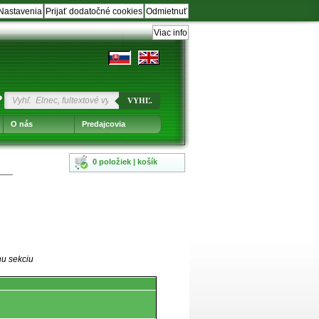
Nastavenia
Prijať dodatočné cookies
Odmietnuť
Viac info
?
VYHĽ.
O nás
Predajcovia
0 položiek | košík
nu sekciu