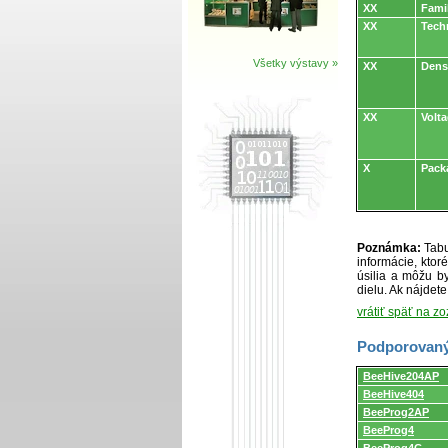
XX
Fami
XX
Tech
Všetky výstavy »
XX
Dens
XX
Volt
X
Pack
Poznámka:
Tabu
informácie, kto
úsilia a môžu by
dielu. Ak nájdet
vrátiť späť na z
Podporovaný
Podporovaný
BeeHive204AP
programátormi
BeeHive404
a
programovacími
BeeProg2AP
adaptérmi/modul
BeeProg4