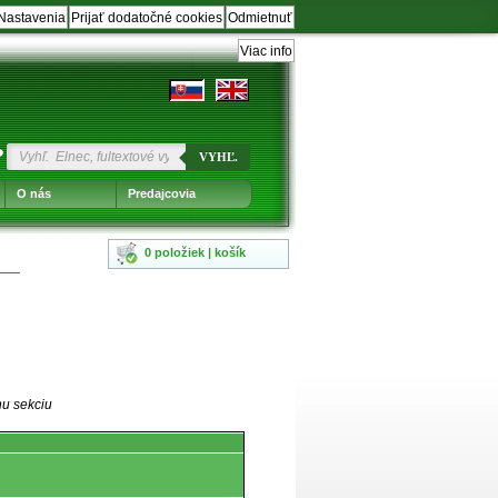
Nastavenia
Prijať dodatočné cookies
Odmietnuť
Viac info
?
VYHĽ.
O nás
Predajcovia
0 položiek | košík
nu sekciu