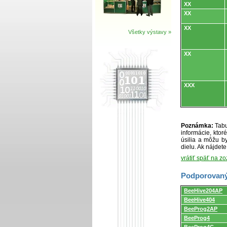
XX
XX
XX
Všetky výstavy »
XX
XXX
Poznámka:
Tabu
informácie, kto
úsilia a môžu by
dielu. Ak nájdet
vrátiť späť na z
Podporovaný
Podporovaný
BeeHive204AP
programátormi
BeeHive404
a
programovacími
BeeProg2AP
adaptérmi/modul
BeeProg4