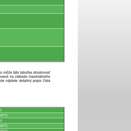
eto môže táto tabuľka obsahovať
ytované na základe maximálneho
de nájdete detailný popis čísla
5)
0877)
5)
0877)