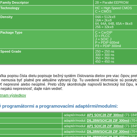
Family Descriptor
28 = Parallel EEPROM
Technology
HC = High Speed CMOS
C = CMOS
Density
04A = 512kx8
16A = 2kx8
64, 64A, 64B, 65A = 8kx8
256 = 32kx8
Package Type
C = CerDIP
D = PLCC
J = SOIC J
P = PDIP 600mil
P3 = PDIP 300mil
Speed Grade
250 = 250 ns
300 = 300 ns
350 = 350 ns
450 = 450 ns
ľka popisu čísla dielu popisuje bežný systém číslovania dielov pre viac čipov, pr
ré nemusia byť platné pre aktuálne vybraný čip. Tu uvedené informácie sú posk
ť nepresné alebo neúplné. Preto vždy skontrolujte najnovší technický list čipu, k
e nejakú nepresnosť, dajte nám vedieť.
oznam výsledkov
 programátormi a programovacími adaptérmi/modulmi:
adaptér/modul:
AP1 SOIC28 ZIF 300mil
(71-184
adaptér/modul:
DIL28W/SOIC28 ZIF 300mil
(70-
adaptér/modul:
AP1 SOIC28 ZIF 300mil
(71-184
mi.
adaptér/modul:
DIL28W/SOIC28 ZIF 300mil
(70-