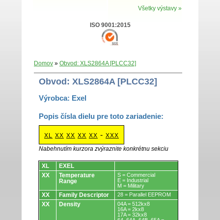
Všetky výstavy »
ISO 9001:2015
Domov
»
Obvod: XLS2864A [PLCC32]
Obvod: XLS2864A [PLCC32]
Výrobca: Exel
Popis čísla dielu pre toto zariadenie:
-
XL
XX
XX
XX
XX
XXX
Nabehnutím kurzora zvýraznite konkrétnu sekciu
Obvody.
XL
EXEL
XX
Temperature
S = Commercial
E = Industrial
Range
M = Military
XX
Family Descriptor
28 = Parallel EEPROM
XX
Density
04A = 512kx8
16A = 2kx8
17A = 32kx8