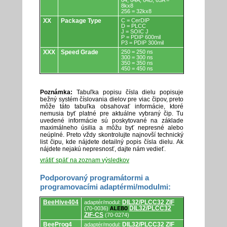
64, 64A, 64B, 65A =
8kx8
256 = 32kx8
XX
Package Type
C = CerDIP
D = PLCC
J = SOIC J
P = PDIP 600mil
P3 = PDIP 300mil
XXX
Speed Grade
250 = 250 ns
300 = 300 ns
350 = 350 ns
450 = 450 ns
Poznámka:
Tabuľka popisu čísla dielu popisuje
bežný systém číslovania dielov pre viac čipov, preto
môže táto tabuľka obsahovať informácie, ktoré
nemusia byť platné pre aktuálne vybraný čip. Tu
uvedené informácie sú poskytované na základe
maximálneho úsilia a môžu byť nepresné alebo
neúplné. Preto vždy skontrolujte najnovší technický
list čipu, kde nájdete detailný popis čísla dielu. Ak
nájdete nejakú nepresnosť, dajte nám vedieť.
vrátiť späť na zoznam výsledkov
Podporovaný programátormi a
programovacími adaptérmi/modulmi:
Podporovaný
BeeHive404
DIL32/PLCC32 ZIF
adaptér/modul:
programátormi
DIL32/PLCC32
(70-0036)
ALEBO
a
ZIF-CS
(70-0274)
programovacími
adaptérmi/modulmi.
BeeProg4
DIL32/PLCC32 ZIF
adaptér/modul: