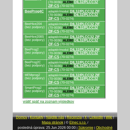
DIL32/PLCC32
(70-0036)
ALEBO
ZIF-CS
(70-0274)
BeeProg4C
DIL32/PLCC32 ZIF
adaptér/modul:
DIL32/PLCC32
(70-0036)
ALEBO
ZIF-CS
(70-0274)
BeeHive204
DIL32/PLCC32 ZIF
adaptér/modul:
(bez podpory)
DIL32/PLCC32
(70-0036)
ALEBO
ZIF-CS
(70-0274)
BeeHive208S
DIL32/PLCC32 ZIF
adaptér/modul:
(bez podpory)
DIL32/PLCC32
(70-0036)
ALEBO
ZIF-CS
(70-0274)
BeeProg2
DIL32/PLCC32 ZIF
adaptér/modul:
(bez podpory)
DIL32/PLCC32
(70-0036)
ALEBO
ZIF-CS
(70-0274)
BeeProg2C
DIL32/PLCC32 ZIF
adaptér/modul:
(bez podpory)
DIL32/PLCC32
(70-0036)
ALEBO
ZIF-CS
(70-0274)
MEMprog2
DIL32/PLCC32 ZIF
adaptér/modul:
(bez podpory)
DIL32/PLCC32
(70-0036)
ALEBO
ZIF-CS
(70-0274)
SmartProg2
DIL32/PLCC32 ZIF
adaptér/modul:
(bez podpory)
DIL32/PLCC32
(70-0036)
ALEBO
ZIF-CS
(70-0274)
vrátiť späť na zoznam výsledkov
Domov
Kontakty
Nájdite nás
Recenzia
X
LinkedIn
Wiki
|
|
|
|
|
|
|
Mapa stránok
©
Elnec s.r.o.
|
/
posledná úprava: 25.Jun.2026 00:00
Súkromie
Obchodné
|
|