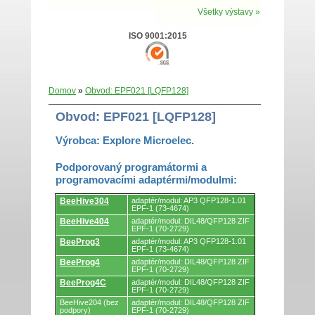
Všetky výstavy »
ISO 9001:2015
Domov
»
Obvod: EPF021 [LQFP128]
Obvod: EPF021 [LQFP128]
Výrobca: Explore Microelec.
Podporovaný programátormi a
programovacími adaptérmi/modulmi:
Podporovaný
BeeHive304
adaptér/modul: AP3 QFP128-1.01
programátormi
EPF-1 (73-4674)
a
BeeHive404
adaptér/modul: DIL48/QFP128 ZIF
programovacími
EPF-1 (70-2729)
adaptérmi/modulmi.
BeeProg3
adaptér/modul: AP3 QFP128-1.01
EPF-1 (73-4674)
BeeProg4
adaptér/modul: DIL48/QFP128 ZIF
EPF-1 (70-2729)
BeeProg4C
adaptér/modul: DIL48/QFP128 ZIF
EPF-1 (70-2729)
BeeHive204 (bez
adaptér/modul: DIL48/QFP128 ZIF
podpory)
EPF-1 (70-2729)