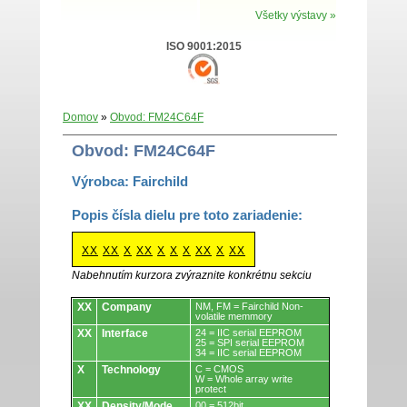
Všetky výstavy »
ISO 9001:2015
Domov
»
Obvod: FM24C64F
Obvod: FM24C64F
Výrobca: Fairchild
Popis čísla dielu pre toto zariadenie:
XX
XX
X
XX
X
X
X
XX
X
XX
Nabehnutím kurzora zvýraznite konkrétnu sekciu
Obvody.
XX
Company
NM, FM = Fairchild Non-
volatile memmory
XX
Interface
24 = IIC serial EEPROM
25 = SPI serial EEPROM
34 = IIC serial EEPROM
X
Technology
C = CMOS
W = Whole array write
protect
XX
Density/Mode
00 = 512bit