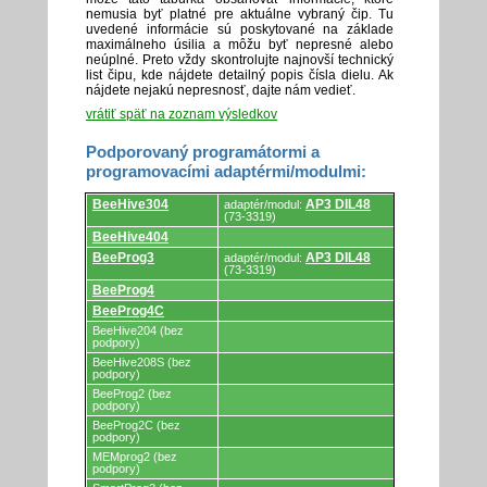
nemusia byť platné pre aktuálne vybraný čip. Tu
uvedené informácie sú poskytované na základe
maximálneho úsilia a môžu byť nepresné alebo
neúplné. Preto vždy skontrolujte najnovší technický
list čipu, kde nájdete detailný popis čísla dielu. Ak
nájdete nejakú nepresnosť, dajte nám vedieť.
vrátiť späť na zoznam výsledkov
Podporovaný programátormi a
programovacími adaptérmi/modulmi:
Podporovaný
BeeHive304
AP3 DIL48
adaptér/modul:
programátormi
(73-3319)
a
BeeHive404
programovacími
adaptérmi/modulmi.
BeeProg3
AP3 DIL48
adaptér/modul:
(73-3319)
BeeProg4
BeeProg4C
BeeHive204 (bez
podpory)
BeeHive208S (bez
podpory)
BeeProg2 (bez
podpory)
BeeProg2C (bez
podpory)
MEMprog2 (bez
podpory)