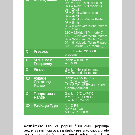
020 = 2kbit, (SPI mode 0)
041 = 4kbit, (SPI mode 1)
02 = 2kbit
03 = 2kbit write protect
04 = 4kbit
05 = 4kbit with Write Protect
08 = 8kbit
09 = 08kbit with Write Protect
16 = 16kbit
160 = 16kbit, (SPI mode 0)
17 = 16kbit with Write Protect
32 = 32kbit with Write Protect
64 = 64kbit with Write Protect
640 = 64kbit, (SPI mode 0)
X
Process
U = Ultralite CS100UL
process
X
SCL Clock
Blank = 100kHz
F = 400kHz
Frequency
X
Pinout
Blank = Normal pin out
T = Rotated die pin out
XX
Voltage
Blank = 4.5V to 5.5V
L = 2.7V to 5.5V
Operating
LZ = 5.7V to 5.5V and <1uA
Range
standby current
X
Temperature
Blank = 0°C to 70°C
V = -40°C to 125°C
Range
E = -40°C to 85°C
XX
Package Type
N = DIP8
M8 = SOIC8
MT8 = TSSOP8
Poznámka:
Tabuľka popisu čísla dielu popisuje
bežný systém číslovania dielov pre viac čipov, preto
môže táto tabuľka obsahovať informácie, ktoré