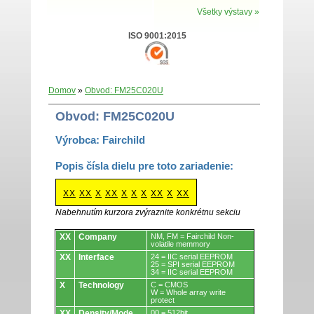
Všetky výstavy »
ISO 9001:2015
Domov
»
Obvod: FM25C020U
Obvod: FM25C020U
Výrobca: Fairchild
Popis čísla dielu pre toto zariadenie:
XX
XX
X
XX
X
X
X
XX
X
XX
Nabehnutím kurzora zvýraznite konkrétnu sekciu
Obvody.
XX
Company
NM, FM = Fairchild Non-
volatile memmory
XX
Interface
24 = IIC serial EEPROM
25 = SPI serial EEPROM
34 = IIC serial EEPROM
X
Technology
C = CMOS
W = Whole array write
protect
XX
Density/Mode
00 = 512bit