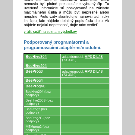
nemusia byť platné pre aktuálne vybraný čip. Tu
uvedené informácie sú poskytované na základe
maximálneho úsilia a môžu byť nepresné alebo
neúplné. Preto vždy skontrolujte najnovší technický
list čipu, kde nájdete detailný popis čísla dielu. Ak
nájdete nejakú nepresnosť, dajte nám vedieť.
vrátiť späť na zoznam výsledkov
Podporovaný programátormi a
programovacími adaptérmi/modulmi:
Podporovaný
BeeHive304
AP3 DIL48
adaptér/modul:
programátormi
(73-3319)
a
BeeHive404
programovacími
adaptérmi/modulmi.
BeeProg3
AP3 DIL48
adaptér/modul:
(73-3319)
BeeProg4
BeeProg4C
BeeHive204 (bez
podpory)
BeeHive208S (bez
podpory)
BeeProg2 (bez
podpory)
BeeProg2C (bez
podpory)
MEMprog2 (bez
podpory)