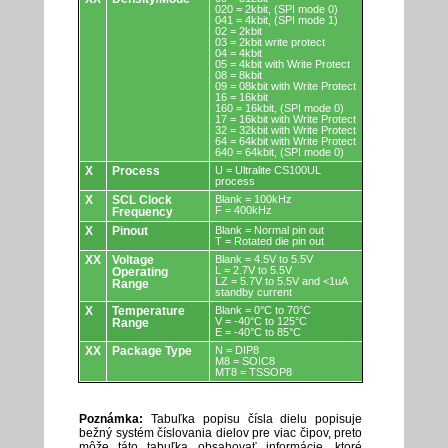
020 = 2kbit, (SPI mode 0)
041 = 4kbit, (SPI mode 1)
02 = 2kbit
03 = 2kbit write protect
04 = 4kbit
05 = 4kbit with Write Protect
08 = 8kbit
09 = 08kbit with Write Protect
16 = 16kbit
160 = 16kbit, (SPI mode 0)
17 = 16kbit with Write Protect
32 = 32kbit with Write Protect
64 = 64kbit with Write Protect
640 = 64kbit, (SPI mode 0)
X
Process
U = Ultralite CS100UL
process
X
SCL Clock
Blank = 100kHz
F = 400kHz
Frequency
X
Pinout
Blank = Normal pin out
T = Rotated die pin out
XX
Voltage
Blank = 4.5V to 5.5V
L = 2.7V to 5.5V
Operating
LZ = 5.7V to 5.5V and <1uA
Range
standby current
X
Temperature
Blank = 0°C to 70°C
V = -40°C to 125°C
Range
E = -40°C to 85°C
XX
Package Type
N = DIP8
M8 = SOIC8
MT8 = TSSOP8
Poznámka:
Tabuľka popisu čísla dielu popisuje
bežný systém číslovania dielov pre viac čipov, preto
môže táto tabuľka obsahovať informácie, ktoré