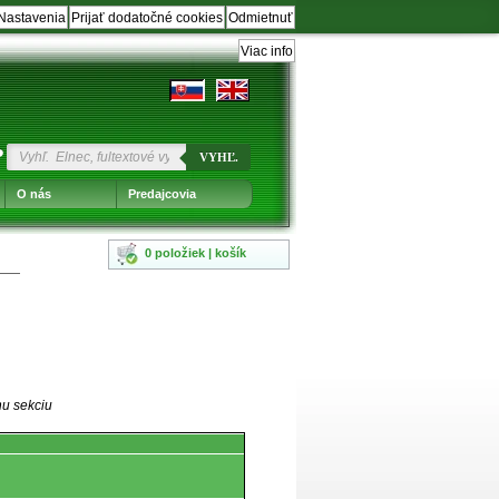
Nastavenia
Prijať dodatočné cookies
Odmietnuť
Viac info
?
VYHĽ.
O nás
Predajcovia
0 položiek | košík
nu sekciu