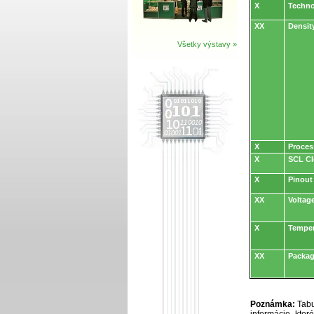
X
Techn
XX
Densit
Všetky výstavy »
X
Proces
X
SCL Cl
X
Pinout
XX
Voltag
X
Temper
XX
Packag
Poznámka:
Tabu