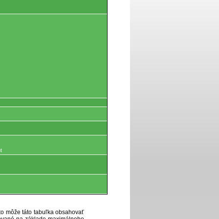
t
eto môže táto tabuľka obsahovať