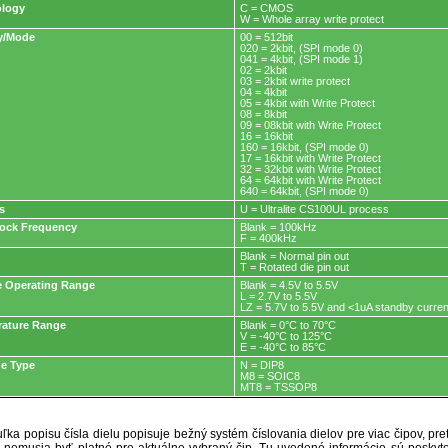
ology
C = CMOS
W = Whole array write protect
y/Mode
00 = 512bit
020 = 2kbit, (SPI mode 0)
041 = 4kbit, (SPI mode 1)
02 = 2kbit
03 = 2kbit write protect
04 = 4kbit
05 = 4kbit with Write Protect
08 = 8kbit
09 = 08kbit with Write Protect
16 = 16kbit
160 = 16kbit, (SPI mode 0)
17 = 16kbit with Write Protect
32 = 32kbit with Write Protect
64 = 64kbit with Write Protect
640 = 64kbit, (SPI mode 0)
s
U = Ultralite CS100UL process
ock Frequency
Blank = 100kHz
F = 400kHz
Blank = Normal pin out
T = Rotated die pin out
e Operating Range
Blank = 4.5V to 5.5V
L = 2.7V to 5.5V
LZ = 5.7V to 5.5V and <1uA standby curren
ature Range
Blank = 0°C to 70°C
V = -40°C to 125°C
E = -40°C to 85°C
e Type
N = DIP8
M8 = SOIC8
MT8 = TSSOP8
ľka popisu čísla dielu popisuje bežný systém číslovania dielov pre viac čipov, pr