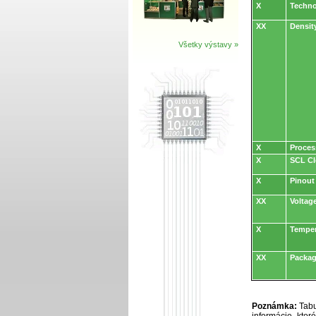
X
Techn
XX
Densit
Všetky výstavy »
X
Proces
X
SCL Cl
X
Pinout
XX
Voltag
X
Temper
XX
Packag
Poznámka:
Tabu