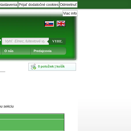
Nastavenia
Prijať dodatočné cookies
Odmietnuť
Viac info
?
VYHĽ.
O nás
Predajcovia
0 položiek | košík
nu sekciu