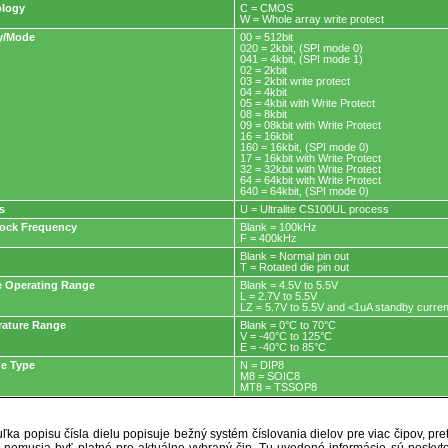
ology
C = CMOS
W = Whole array write protect
y/Mode
00 = 512bit
020 = 2kbit, (SPI mode 0)
041 = 4kbit, (SPI mode 1)
02 = 2kbit
03 = 2kbit write protect
04 = 4kbit
05 = 4kbit with Write Protect
08 = 8kbit
09 = 08kbit with Write Protect
16 = 16kbit
160 = 16kbit, (SPI mode 0)
17 = 16kbit with Write Protect
32 = 32kbit with Write Protect
64 = 64kbit with Write Protect
640 = 64kbit, (SPI mode 0)
s
U = Ultralite CS100UL process
ock Frequency
Blank = 100kHz
F = 400kHz
Blank = Normal pin out
T = Rotated die pin out
e Operating Range
Blank = 4.5V to 5.5V
L = 2.7V to 5.5V
LZ = 5.7V to 5.5V and <1uA standby curren
ature Range
Blank = 0°C to 70°C
V = -40°C to 125°C
E = -40°C to 85°C
e Type
N = DIP8
M8 = SOIC8
MT8 = TSSOP8
ľka popisu čísla dielu popisuje bežný systém číslovania dielov pre viac čipov, pr