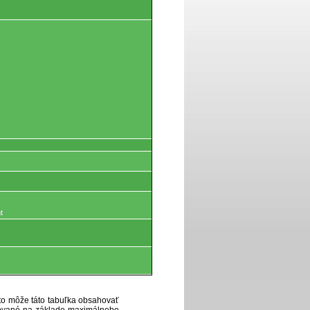
t
eto môže táto tabuľka obsahovať