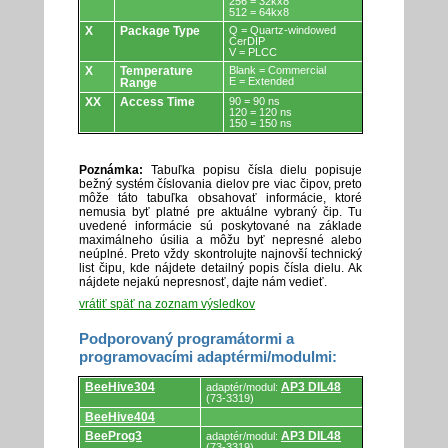
256 = 32kx8
512 = 64kx8
X
Package Type
Q = Quartz-windowed
CerDIP
V = PLCC
X
Temperature
Blank = Commercial
E = Extended
Range
XX
Access Time
90 = 90 ns
120 = 120 ns
150 = 150 ns
Poznámka:
Tabuľka popisu čísla dielu popisuje
bežný systém číslovania dielov pre viac čipov, preto
môže táto tabuľka obsahovať informácie, ktoré
nemusia byť platné pre aktuálne vybraný čip. Tu
uvedené informácie sú poskytované na základe
maximálneho úsilia a môžu byť nepresné alebo
neúplné. Preto vždy skontrolujte najnovší technický
list čipu, kde nájdete detailný popis čísla dielu. Ak
nájdete nejakú nepresnosť, dajte nám vedieť.
vrátiť späť na zoznam výsledkov
Podporovaný programátormi a
programovacími adaptérmi/modulmi:
Podporovaný
BeeHive304
AP3 DIL48
adaptér/modul:
programátormi
(73-3319)
a
BeeHive404
programovacími
adaptérmi/modulmi.
BeeProg3
AP3 DIL48
adaptér/modul:
(73-3319)