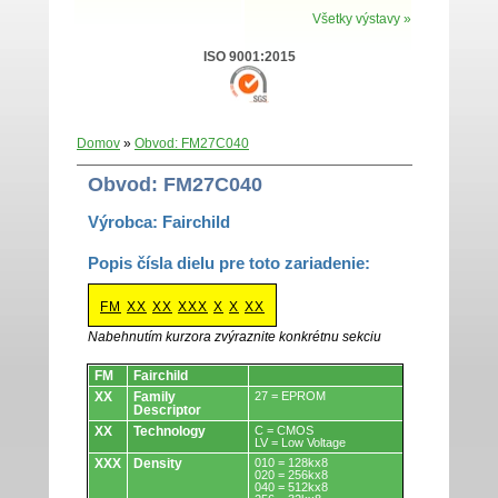
Všetky výstavy »
ISO 9001:2015
Domov
»
Obvod: FM27C040
Obvod: FM27C040
Výrobca: Fairchild
Popis čísla dielu pre toto zariadenie:
FM
XX
XX
XXX
X
X
XX
Nabehnutím kurzora zvýraznite konkrétnu sekciu
Obvody.
FM
Fairchild
XX
Family
27 = EPROM
Descriptor
XX
Technology
C = CMOS
LV = Low Voltage
XXX
Density
010 = 128kx8
020 = 256kx8
040 = 512kx8