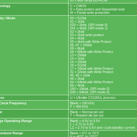
93 = MW serial EEPROM
nology
C = CMOS
S = Data protect and Sequential read
W = Partial write protection
ty / Mode
00 = 512bit
01 = 1kbit
020 = 2kbit, (SPI mode 0)
041 = 4kbit, (SPI mode 1)
02 = 2kbit
03 = 2kbit write protect
04 = 4kbit
05 = 4kbit with Write Protect
06, 07 = 256bit
08 = 8kbit
09 = 08kbit with Write Protect
13 = 256bit
14 = 1kbit
16 = 16kbit
26 = 512bit
17 = 16kbit with Write Protect
32 = 32kbit with Write Protect
45, 46 = 1kbit
56 = 2kbit
64 = 64kbit with Write Protect
66 = 4kbit
160 = 16kbit, (SPI mode 0)
640 = 64kbit, (SPI mode 0)
ess
U = Ultralite CS100UL process
Clock Frequency
Blank = 100 kHz
F = 400 kHz
ut
Blank = Normal pin out
T = Rotated die pin out
age Operating Range
Blank = 4.5V to 5.5V
L = 2.7V to 5.5V
LZ = 2.7V to 5.5V and <1uA standby current
erature Range
Blank = 0°C to 70°C
V = -40°C to 125°C