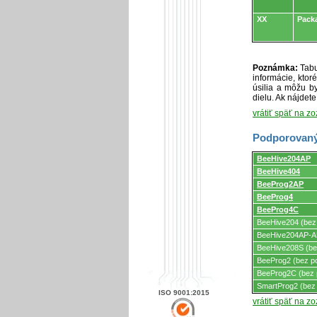
XX
Pack
Poznámka:
Tabu
informácie, kto
úsilia a môžu by
dielu. Ak nájdet
vrátiť späť na z
Podporovaný
Podporovaný
BeeHive204AP
programátormi
BeeHive404
a
programovacími
BeeProg2AP
adaptérmi/modul
BeeProg4
BeeProg4C
BeeHive204 (bez
BeeHive204AP-AU
BeeHive208S (be
BeeProg2 (bez p
BeeProg2C (bez 
SmartProg2 (bez
ISO 9001:2015
vrátiť späť na z