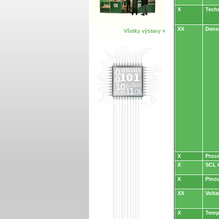
X
Tech
XX
Densi
Všetky výstavy »
X
Proc
X
SCL 
X
Pino
XX
Volt
X
Temp