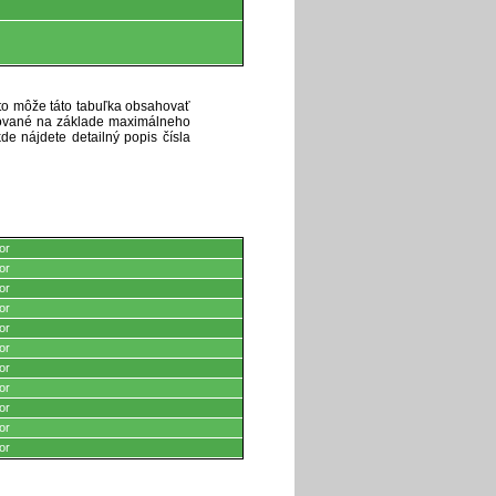
eto môže táto tabuľka obsahovať
ytované na základe maximálneho
de nájdete detailný popis čísla
or
or
or
or
or
or
or
or
or
or
or