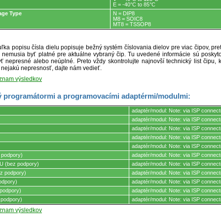
E = -40°C to 85°C
age Type
N = DIP8
M8 = SOIC8
MT8 = TSSOP8
ľka popisu čísla dielu popisuje bežný systém číslovania dielov pre viac čipov, pr
ré nemusia byť platné pre aktuálne vybraný čip. Tu uvedené informácie sú posk
ť nepresné alebo neúplné. Preto vždy skontrolujte najnovší technický list čipu, k
e nejakú nepresnosť, dajte nám vedieť.
oznam výsledkov
 programátormi a programovacími adaptérmi/modulmi:
adaptér/modul: Note: via ISP connect
adaptér/modul: Note: via ISP connect
adaptér/modul: Note: via ISP connect
mi.
adaptér/modul: Note: via ISP connect
adaptér/modul: Note: via ISP connect
 podpory)
adaptér/modul: Note: via ISP connect
 (bez podpory)
adaptér/modul: Note: via ISP connect
z podpory)
adaptér/modul: Note: via ISP connect
odpory)
adaptér/modul: Note: via ISP connect
podpory)
adaptér/modul: Note: via ISP connect
 podpory)
adaptér/modul: Note: via ISP connect
oznam výsledkov