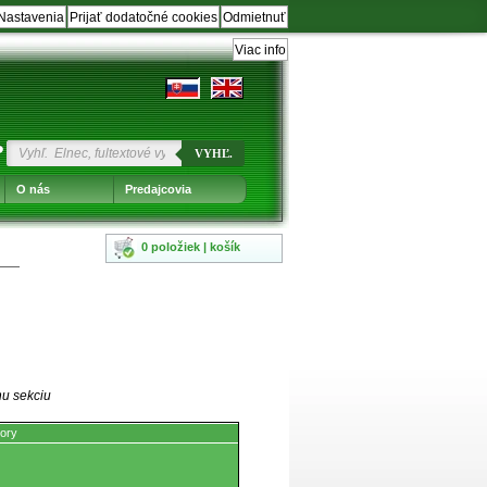
Nastavenia
Prijať dodatočné cookies
Odmietnuť
Viac info
?
VYHĽ.
O nás
Predajcovia
0 položiek | košík
nu sekciu
ory