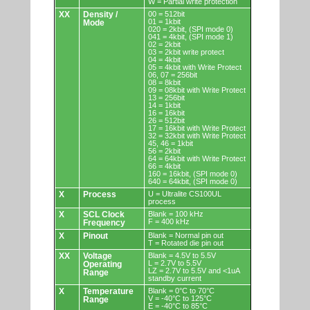
W = Partial write protection
XX
Density /
00 = 512bit
01 = 1kbit
Mode
020 = 2kbit, (SPI mode 0)
041 = 4kbit, (SPI mode 1)
02 = 2kbit
03 = 2kbit write protect
04 = 4kbit
05 = 4kbit with Write Protect
06, 07 = 256bit
08 = 8kbit
09 = 08kbit with Write Protect
13 = 256bit
14 = 1kbit
16 = 16kbit
26 = 512bit
17 = 16kbit with Write Protect
32 = 32kbit with Write Protect
45, 46 = 1kbit
56 = 2kbit
64 = 64kbit with Write Protect
66 = 4kbit
160 = 16kbit, (SPI mode 0)
640 = 64kbit, (SPI mode 0)
X
Process
U = Ultralite CS100UL
process
X
SCL Clock
Blank = 100 kHz
F = 400 kHz
Frequency
X
Pinout
Blank = Normal pin out
T = Rotated die pin out
XX
Voltage
Blank = 4.5V to 5.5V
L = 2.7V to 5.5V
Operating
LZ = 2.7V to 5.5V and <1uA
Range
standby current
X
Temperature
Blank = 0°C to 70°C
V = -40°C to 125°C
Range
E = -40°C to 85°C