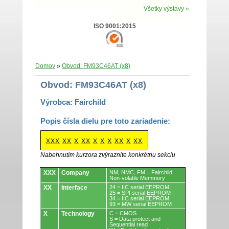
Všetky výstavy »
ISO 9001:2015
Domov
»
Obvod: FM93C46AT (x8)
Obvod: FM93C46AT (x8)
Výrobca: Fairchild
Popis čísla dielu pre toto zariadenie:
XXX
XX
X
XX
X
X
X
XX
X
XX
Nabehnutím kurzora zvýraznite konkrétnu sekciu
Obvody.
XXX
Company
NM, NMC, FM = Fairchild
Non-volatile Memmory
XX
Interface
24 = IIC serial EEPROM
25 = SPI serial EEPROM
34 = IIC serial EEPROM
93 = MW serial EEPROM
X
Technology
C = CMOS
S = Data protect and
Sequential read