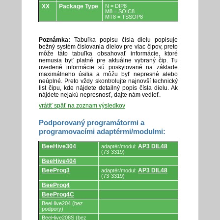
XX
Package Type
N = DIP8
M8 = SOIC8
MT8 = TSSOP8
Poznámka:
Tabuľka popisu čísla dielu popisuje
bežný systém číslovania dielov pre viac čipov, preto
môže táto tabuľka obsahovať informácie, ktoré
nemusia byť platné pre aktuálne vybraný čip. Tu
uvedené informácie sú poskytované na základe
maximálneho úsilia a môžu byť nepresné alebo
neúplné. Preto vždy skontrolujte najnovší technický
list čipu, kde nájdete detailný popis čísla dielu. Ak
nájdete nejakú nepresnosť, dajte nám vedieť.
vrátiť späť na zoznam výsledkov
Podporovaný programátormi a
programovacími adaptérmi/modulmi:
Podporovaný
BeeHive304
AP3 DIL48
adaptér/modul:
programátormi
(73-3319)
a
BeeHive404
programovacími
adaptérmi/modulmi.
BeeProg3
AP3 DIL48
adaptér/modul:
(73-3319)
BeeProg4
BeeProg4C
BeeHive204 (bez
podpory)
BeeHive208S (bez