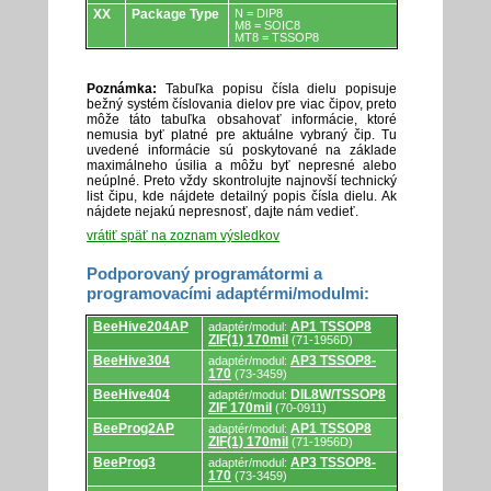
XX
Package Type
N = DIP8
M8 = SOIC8
MT8 = TSSOP8
Poznámka:
Tabuľka popisu čísla dielu popisuje
bežný systém číslovania dielov pre viac čipov, preto
môže táto tabuľka obsahovať informácie, ktoré
nemusia byť platné pre aktuálne vybraný čip. Tu
uvedené informácie sú poskytované na základe
maximálneho úsilia a môžu byť nepresné alebo
neúplné. Preto vždy skontrolujte najnovší technický
list čipu, kde nájdete detailný popis čísla dielu. Ak
nájdete nejakú nepresnosť, dajte nám vedieť.
vrátiť späť na zoznam výsledkov
Podporovaný programátormi a
programovacími adaptérmi/modulmi:
Podporovaný
BeeHive204AP
AP1 TSSOP8
adaptér/modul:
programátormi
ZIF(1) 170mil
(71-1956D)
a
programovacími
BeeHive304
AP3 TSSOP8-
adaptér/modul:
adaptérmi/modulmi.
170
(73-3459)
BeeHive404
DIL8W/TSSOP8
adaptér/modul:
ZIF 170mil
(70-0911)
BeeProg2AP
AP1 TSSOP8
adaptér/modul:
ZIF(1) 170mil
(71-1956D)
BeeProg3
AP3 TSSOP8-
adaptér/modul:
170
(73-3459)