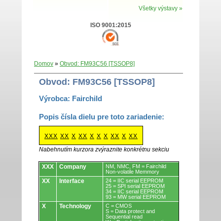
Všetky výstavy »
ISO 9001:2015
Domov
»
Obvod: FM93C56 [TSSOP8]
Obvod: FM93C56 [TSSOP8]
Výrobca: Fairchild
Popis čísla dielu pre toto zariadenie:
XXX
XX
X
XX
X
X
X
XX
X
XX
Nabehnutím kurzora zvýraznite konkrétnu sekciu
Obvody.
XXX
Company
NM, NMC, FM = Fairchild
Non-volatile Memmory
XX
Interface
24 = IIC serial EEPROM
25 = SPI serial EEPROM
34 = IIC serial EEPROM
93 = MW serial EEPROM
X
Technology
C = CMOS
S = Data protect and
Sequential read