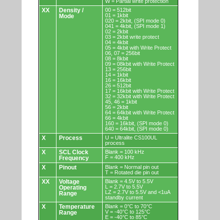
W = Partial write protection
XX
Density /
00 = 512bit
01 = 1kbit
Mode
020 = 2kbit, (SPI mode 0)
041 = 4kbit, (SPI mode 1)
02 = 2kbit
03 = 2kbit write protect
04 = 4kbit
05 = 4kbit with Write Protect
06, 07 = 256bit
08 = 8kbit
09 = 08kbit with Write Protect
13 = 256bit
14 = 1kbit
16 = 16kbit
26 = 512bit
17 = 16kbit with Write Protect
32 = 32kbit with Write Protect
45, 46 = 1kbit
56 = 2kbit
64 = 64kbit with Write Protect
66 = 4kbit
160 = 16kbit, (SPI mode 0)
640 = 64kbit, (SPI mode 0)
X
Process
U = Ultralite CS100UL
process
X
SCL Clock
Blank = 100 kHz
F = 400 kHz
Frequency
X
Pinout
Blank = Normal pin out
T = Rotated die pin out
XX
Voltage
Blank = 4.5V to 5.5V
L = 2.7V to 5.5V
Operating
LZ = 2.7V to 5.5V and <1uA
Range
standby current
X
Temperature
Blank = 0°C to 70°C
V = -40°C to 125°C
Range
E = -40°C to 85°C