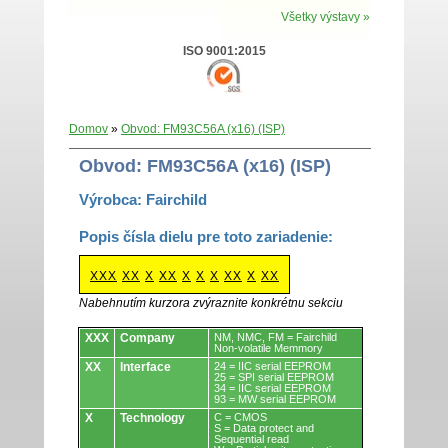
Všetky výstavy »
ISO 9001:2015
Domov
»
Obvod: FM93C56A (x16) (ISP)
Obvod: FM93C56A (x16) (ISP)
Výrobca: Fairchild
Popis čísla dielu pre toto zariadenie:
XXX
XX
X
XX
X
X
X
XX
X
XX
Nabehnutím kurzora zvýraznite konkrétnu sekciu
Obvody.
XXX
Company
NM, NMC, FM = Fairchild
Non-volatile Memmory
XX
Interface
24 = IIC serial EEPROM
25 = SPI serial EEPROM
34 = IIC serial EEPROM
93 = MW serial EEPROM
X
Technology
C = CMOS
S = Data protect and
Sequential read