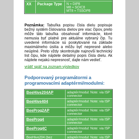
XX
Package Type
N = DIP8
M8 = SOIC8
MT8 = TSSOP8
Poznámka:
Tabuľka popisu čísla dielu popisuje
bežný systém číslovania dielov pre viac čipov, preto
môže táto tabuľka obsahovať informácie, ktoré
nemusia byť platné pre aktuálne vybraný čip. Tu
uvedené informácie sú poskytované na základe
maximálneho úsilia a môžu byť nepresné alebo
neúplné. Preto vždy skontrolujte najnovší technický
list čipu, kde nájdete detailný popis čísla dielu. Ak
nájdete nejakú nepresnosť, dajte nám vedieť.
vrátiť späť na zoznam výsledkov
Podporovaný programátormi a
programovacími adaptérmi/modulmi:
Podporovaný
BeeHive204AP
adaptér/modul: Note: via ISP
programátormi
connector
a
BeeHive404
adaptér/modul: Note: via ISP
programovacími
connector
adaptérmi/modulmi.
BeeProg2AP
adaptér/modul: Note: via ISP
connector
BeeProg4
adaptér/modul: Note: via ISP
connector
BeeProg4C
adaptér/modul: Note: via ISP
connector
BeeHive204 (bez
adaptér/modul: Note: via ISP