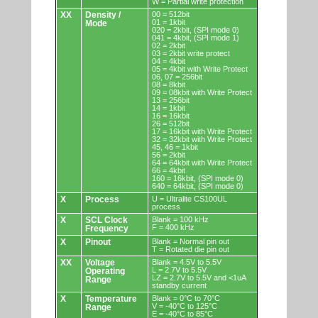
W = Partial write protection
XX
Density /
00 = 512bit
01 = 1kbit
Mode
020 = 2kbit, (SPI mode 0)
041 = 4kbit, (SPI mode 1)
02 = 2kbit
03 = 2kbit write protect
04 = 4kbit
05 = 4kbit with Write Protect
06, 07 = 256bit
08 = 8kbit
09 = 08kbit with Write Protect
13 = 256bit
14 = 1kbit
16 = 16kbit
26 = 512bit
17 = 16kbit with Write Protect
32 = 32kbit with Write Protect
45, 46 = 1kbit
56 = 2kbit
64 = 64kbit with Write Protect
66 = 4kbit
160 = 16kbit, (SPI mode 0)
640 = 64kbit, (SPI mode 0)
X
Process
U = Ultralite CS100UL
process
X
SCL Clock
Blank = 100 kHz
F = 400 kHz
Frequency
X
Pinout
Blank = Normal pin out
T = Rotated die pin out
XX
Voltage
Blank = 4.5V to 5.5V
L = 2.7V to 5.5V
Operating
LZ = 2.7V to 5.5V and <1uA
Range
standby current
X
Temperature
Blank = 0°C to 70°C
V = -40°C to 125°C
Range
E = -40°C to 85°C