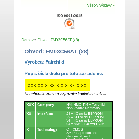
Všetky výstavy »
ISO 9001:2015
Domov
»
Obvod: FM93C56AT (x8)
Obvod: FM93C56AT (x8)
Výrobca: Fairchild
Popis čísla dielu pre toto zariadenie:
XXX
XX
X
XX
X
X
X
XX
X
XX
Nabehnutím kurzora zvýraznite konkrétnu sekciu
Obvody.
XXX
Company
NM, NMC, FM = Fairchild
Non-volatile Memmory
XX
Interface
24 = IIC serial EEPROM
25 = SPI serial EEPROM
34 = IIC serial EEPROM
93 = MW serial EEPROM
X
Technology
C = CMOS
S = Data protect and
Sequential read