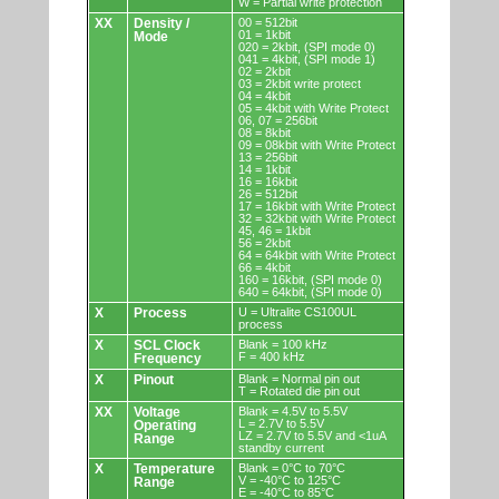
W = Partial write protection
XX
Density /
00 = 512bit
01 = 1kbit
Mode
020 = 2kbit, (SPI mode 0)
041 = 4kbit, (SPI mode 1)
02 = 2kbit
03 = 2kbit write protect
04 = 4kbit
05 = 4kbit with Write Protect
06, 07 = 256bit
08 = 8kbit
09 = 08kbit with Write Protect
13 = 256bit
14 = 1kbit
16 = 16kbit
26 = 512bit
17 = 16kbit with Write Protect
32 = 32kbit with Write Protect
45, 46 = 1kbit
56 = 2kbit
64 = 64kbit with Write Protect
66 = 4kbit
160 = 16kbit, (SPI mode 0)
640 = 64kbit, (SPI mode 0)
X
Process
U = Ultralite CS100UL
process
X
SCL Clock
Blank = 100 kHz
F = 400 kHz
Frequency
X
Pinout
Blank = Normal pin out
T = Rotated die pin out
XX
Voltage
Blank = 4.5V to 5.5V
L = 2.7V to 5.5V
Operating
LZ = 2.7V to 5.5V and <1uA
Range
standby current
X
Temperature
Blank = 0°C to 70°C
V = -40°C to 125°C
Range
E = -40°C to 85°C