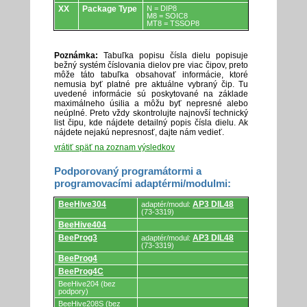
XX
Package Type
N = DIP8
M8 = SOIC8
MT8 = TSSOP8
Poznámka:
Tabuľka popisu čísla dielu popisuje
bežný systém číslovania dielov pre viac čipov, preto
môže táto tabuľka obsahovať informácie, ktoré
nemusia byť platné pre aktuálne vybraný čip. Tu
uvedené informácie sú poskytované na základe
maximálneho úsilia a môžu byť nepresné alebo
neúplné. Preto vždy skontrolujte najnovší technický
list čipu, kde nájdete detailný popis čísla dielu. Ak
nájdete nejakú nepresnosť, dajte nám vedieť.
vrátiť späť na zoznam výsledkov
Podporovaný programátormi a
programovacími adaptérmi/modulmi:
Podporovaný
BeeHive304
AP3 DIL48
adaptér/modul:
programátormi
(73-3319)
a
BeeHive404
programovacími
adaptérmi/modulmi.
BeeProg3
AP3 DIL48
adaptér/modul:
(73-3319)
BeeProg4
BeeProg4C
BeeHive204 (bez
podpory)
BeeHive208S (bez