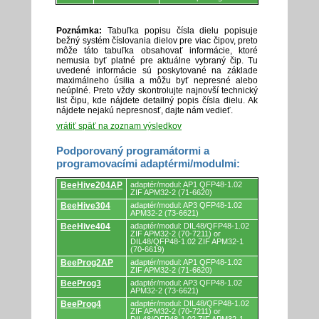
Poznámka:
Tabuľka popisu čísla dielu popisuje
bežný systém číslovania dielov pre viac čipov, preto
môže táto tabuľka obsahovať informácie, ktoré
nemusia byť platné pre aktuálne vybraný čip. Tu
uvedené informácie sú poskytované na základe
maximálneho úsilia a môžu byť nepresné alebo
neúplné. Preto vždy skontrolujte najnovší technický
list čipu, kde nájdete detailný popis čísla dielu. Ak
nájdete nejakú nepresnosť, dajte nám vedieť.
vrátiť späť na zoznam výsledkov
Podporovaný programátormi a
programovacími adaptérmi/modulmi:
Podporovaný
BeeHive204AP
adaptér/modul: AP1 QFP48-1.02
programátormi
ZIF APM32-2 (71-6620)
a
BeeHive304
adaptér/modul: AP3 QFP48-1.02
programovacími
APM32-2 (73-6621)
adaptérmi/modulmi.
BeeHive404
adaptér/modul: DIL48/QFP48-1.02
ZIF APM32-2 (70-7211) or
DIL48/QFP48-1.02 ZIF APM32-1
(70-6619)
BeeProg2AP
adaptér/modul: AP1 QFP48-1.02
ZIF APM32-2 (71-6620)
BeeProg3
adaptér/modul: AP3 QFP48-1.02
APM32-2 (73-6621)
BeeProg4
adaptér/modul: DIL48/QFP48-1.02
ZIF APM32-2 (70-7211) or