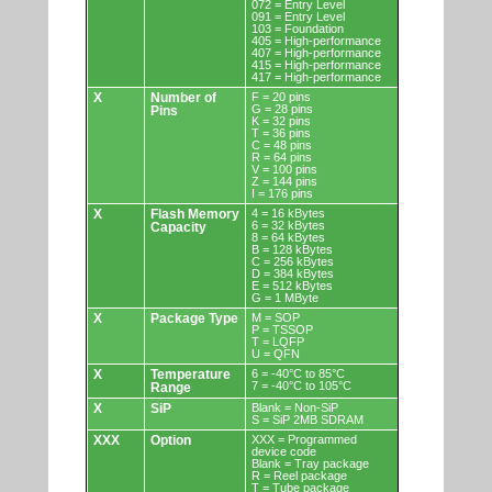
072 = Entry Level
091 = Entry Level
103 = Foundation
405 = High-performance
407 = High-performance
415 = High-performance
417 = High-performance
X
Number of
F = 20 pins
G = 28 pins
Pins
K = 32 pins
T = 36 pins
C = 48 pins
R = 64 pins
V = 100 pins
Z = 144 pins
I = 176 pins
X
Flash Memory
4 = 16 kBytes
6 = 32 kBytes
Capacity
8 = 64 kBytes
B = 128 kBytes
C = 256 kBytes
D = 384 kBytes
E = 512 kBytes
G = 1 MByte
X
Package Type
M = SOP
P = TSSOP
T = LQFP
U = QFN
X
Temperature
6 = -40°C to 85°C
7 = -40°C to 105°C
Range
X
SiP
Blank = Non-SiP
S = SiP 2MB SDRAM
XXX
Option
XXX = Programmed
device code
Blank = Tray package
R = Reel package
T = Tube package