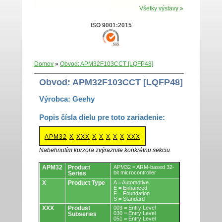
Všetky výstavy »
ISO 9001:2015
Domov
»
Obvod: APM32F103CCT [LQFP48]
Obvod: APM32F103CCT [LQFP48]
Výrobca: Geehy
Popis čísla dielu pre toto zariadenie:
APM32
X
XXX
X
X
X
X
X
XXX
Nabehnutím kurzora zvýraznite konkrétnu sekciu
Obvody.
APM32
Product
APM32 = ARM-based 32-
bit microcontroller
Series
X
Product Type
A = Automotive
E = Enhanced
F = Foundation
S = Standard
XXX
Produst
003 = Entry Level
030 = Entry Level
Subseries
051 = Entry Level