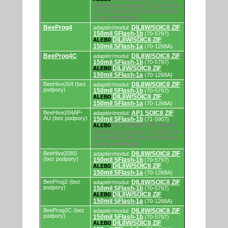
SFlash-1a (ord.no. 71-4176) or
AP1 SOIC8 ZIF 150mil SFlash-
1 (discontinued)
BeeProg4
DIL8W/SOIC8 ZIF
adaptér/modul:
150mil SFlash-1b
(70-5797)
DIL8W/SOIC8 ZIF
ALEBO
150mil SFlash-1a
(70-1268A)
BeeProg4C
DIL8W/SOIC8 ZIF
adaptér/modul:
150mil SFlash-1b
(70-5797)
DIL8W/SOIC8 ZIF
ALEBO
150mil SFlash-1a
(70-1268A)
BeeHive204 (bez
DIL8W/SOIC8 ZIF
adaptér/modul:
podpory)
150mil SFlash-1b
(70-5797)
DIL8W/SOIC8 ZIF
ALEBO
150mil SFlash-1a
(70-1268A)
BeeHive204AP-
AP1 SOIC8 ZIF
adaptér/modul:
AU (bez podpory)
150mil SFlash-1b
(71-5907)
AP1 SOIC8 ZIF 150mil
ALEBO
SFlash-1a (ord.no. 71-4176) or
AP1 SOIC8 ZIF 150mil SFlash-
1 (discontinued)
BeeHive208S
DIL8W/SOIC8 ZIF
adaptér/modul:
(bez podpory)
150mil SFlash-1b
(70-5797)
DIL8W/SOIC8 ZIF
ALEBO
150mil SFlash-1a
(70-1268A)
BeeProg2 (bez
DIL8W/SOIC8 ZIF
adaptér/modul:
podpory)
150mil SFlash-1b
(70-5797)
DIL8W/SOIC8 ZIF
ALEBO
150mil SFlash-1a
(70-1268A)
BeeProg2C (bez
DIL8W/SOIC8 ZIF
adaptér/modul:
podpory)
150mil SFlash-1b
(70-5797)
DIL8W/SOIC8 ZIF
ALEBO